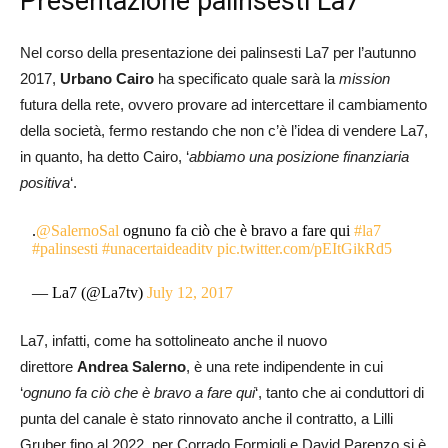
Presentazione palinsesti La7
Nel corso della presentazione dei palinsesti La7 per l’autunno
2017,
Urbano Cairo
ha specificato quale sarà la
mission
futura della rete, ovvero provare ad intercettare il cambiamento
della società, fermo restando che non c’è l’idea di vendere La7,
in quanto, ha detto Cairo, ‘
abbiamo una posizione finanziaria
positiva
‘.
.
@SalernoSal
ognuno fa ciò che è bravo a fare qui
#la7
#palinsesti
#unacertaideaditv
pic.twitter.com/pEItGikRd5
— La7 (@La7tv)
July 12, 2017
La7, infatti, come ha sottolineato anche il nuovo
direttore
Andrea Salerno
, è una rete indipendente in cui
‘
ognuno fa ciò che è bravo a fare qui
‘, tanto che ai conduttori di
punta del canale è stato rinnovato anche il contratto, a Lilli
Gruber fino al 2022, per Corrado Formigli e David Parenzo si è