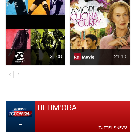
21:08
21:10
ULTIM'ORA
-
-
TUTTE LE NEWS