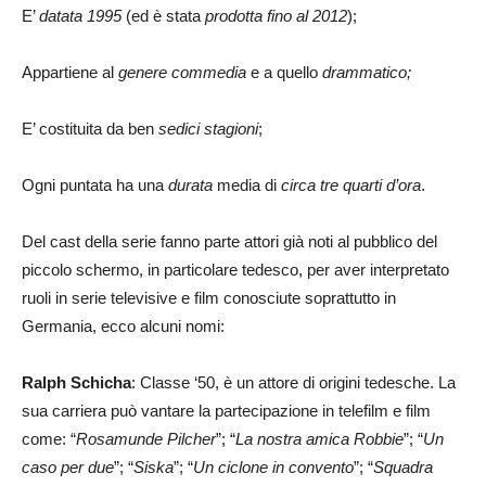
E’
datata 1995
(ed è stata
prodotta fino al 2012
);
Appartiene al
genere commedia
e a quello
drammatico;
E’ costituita da ben
sedici stagioni
;
Ogni puntata ha una
durata
media di
circa
tre quarti d’ora
.
Del cast della serie fanno parte attori già noti al pubblico del
piccolo schermo, in particolare tedesco, per aver interpretato
ruoli in serie televisive e film conosciute soprattutto in
Germania, ecco alcuni nomi:
Ralph Schicha
: Classe ‘50, è un attore di origini tedesche. La
sua carriera può vantare la partecipazione in telefilm e film
come: “
Rosamunde Pilcher
”; “
La nostra amica Robbie
”; “
Un
caso per due
”; “
Siska
”; “
Un ciclone in convento
”; “
Squadra