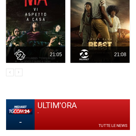
21:05
21:08
ULTIM'ORA
-
-
TUTTE LE NEWS