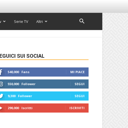
w
Serie TV
Altri
EGUICI SUI SOCIAL
540,000
Fans
MI PIACE
550,000
Follower
SEGUI
9,300
Follower
SEGUI
290,000
Iscritti
ISCRIVITI