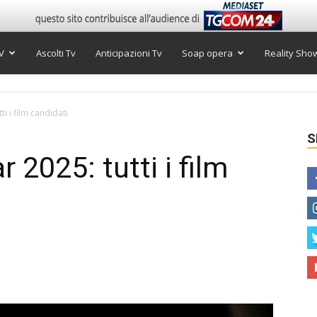
V
Ascolti Tv
Anticipazioni Tv
Soap opera
Reality Sho
i i film candidati
S
2025: tutti i film