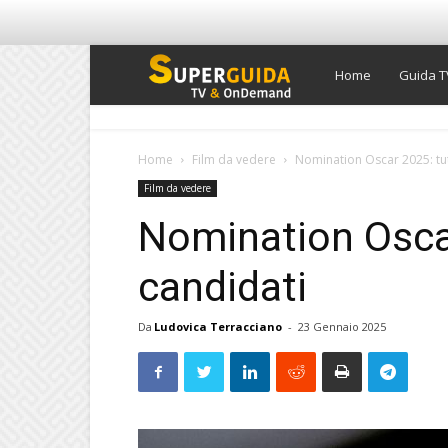
Super
Home
Guida T
Guida
Home
Film da vedere
Nomination Oscar 2025: tutt
Film da vedere
TV
Nomination Oscar 
candidati
Da
Ludovica Terracciano
-
23 Gennaio 2025