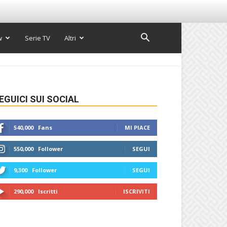
w
Serie TV
Altri
EGUICI SUI SOCIAL
540,000
Fans
MI PIACE
550,000
Follower
SEGUI
9,300
Follower
SEGUI
290,000
Iscritti
ISCRIVITI