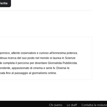
ferite
ogorroico, attento osservatore e curioso all'ennesima potenza.
tinua ricerca del suo posto nel mondo si laurea in Scienze
completa il percorso per diventare Giornalista Pubblicista.
endente, appassionato di cinema e serie tv. Diverse le
pata fino al passaggio al giornalismo online.
Chi siamo
Lo staff
Contatta la redazi