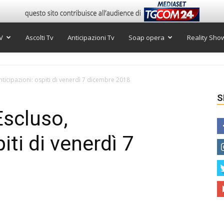
V
Ascolti Tv
Anticipazioni Tv
Soap opera
Reality Sho
icipazioni: ospiti di venerdì 7 dicembre 2018
S
scluso,
iti di venerdì 7