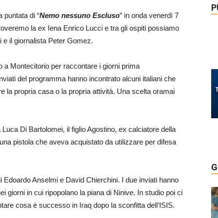
P
a puntata di “
Nemo nessuno Escluso
” in onda venerdì 7
overemo la ex Iena Enrico Lucci e tra gli ospiti possiamo
ti e il giornalista Peter Gomez.
to a Montecitorio per raccontare i giorni prima
 inviati del programma hanno incontrato alcuni italiani che
 la propria casa o la propria attività. Una scelta oramai
Luca Di Bartolomei, il figlio Agostino, ex calciatore della
a pistola che aveva acquistato da utilizzare per difesa
G
 di Edoardo Anselmi e David Chierchini. I due inviati hanno
i giorni in cui ripopolano la piana di Ninive. In studio poi ci
ntare cosa è successo in Iraq dopo la sconfitta dell’ISIS.