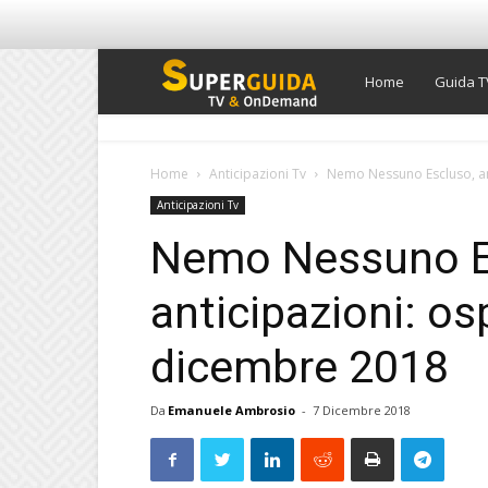
Super
Home
Guida T
Guida
Home
Anticipazioni Tv
Nemo Nessuno Escluso, ant
Anticipazioni Tv
TV
Nemo Nessuno E
anticipazioni: osp
dicembre 2018
Da
Emanuele Ambrosio
-
7 Dicembre 2018