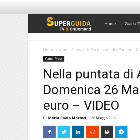
Super
Home
Guida T
Guida
Home
Game Show
Nella puntata di Affari tuoi d
Game Show
TV
Nella puntata di A
Domenica 26 Mag
euro – VIDEO
Da
Maria Paola Macioci
-
26 Maggio 2024