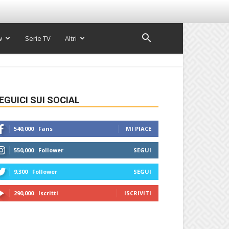
w
Serie TV
Altri
EGUICI SUI SOCIAL
540,000
Fans
MI PIACE
550,000
Follower
SEGUI
9,300
Follower
SEGUI
290,000
Iscritti
ISCRIVITI