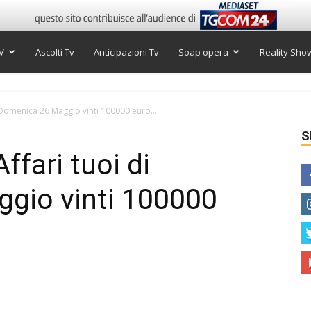
V
Ascolti Tv
Anticipazioni Tv
Soap opera
Reality Sho
i Domenica 26 Maggio vinti 100000 euro...
S
ffari tuoi di
gio vinti 100000