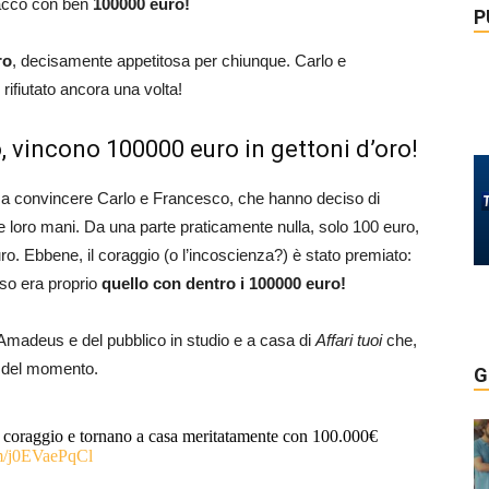
pacco con ben
100000 euro!
P
ro
, decisamente appetitosa per chiunque. Carlo e
ifiutato ancora una volta!
, vincono 100000 euro in gettoni d’oro!
ti a convincere Carlo e Francesco, che hanno deciso di
nelle loro mani. Da una parte praticamente nulla, solo 100 euro,
uro. Ebbene, il coraggio (o l’incoscienza?) è stato premiato:
sso era proprio
quello con dentro i 100000 euro!
i Amadeus e del pubblico in studio e a casa di
Affari tuoi
che,
co del momento.
G
e coraggio e tornano a casa meritatamente con 100.000€
om/j0EVaePqCl