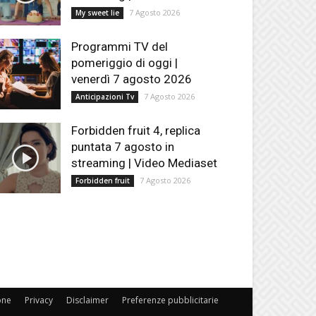
7 Agosto 2026
My sweet lie
Programmi TV del
pomeriggio di oggi |
venerdì 7 agosto 2026
7 Agosto 2026
Anticipazioni Tv
Forbidden fruit 4, replica
puntata 7 agosto in
streaming | Video Mediaset
7 Agosto 2026
Forbidden fruit
one
Privacy
Disclaimer
Preferenze pubblicitarie