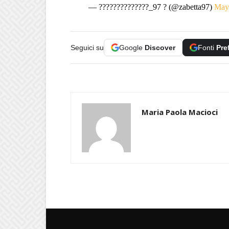
— ??????????????_97 ? (@zabetta97)
May
Seguici su
Google
Discover
Fonti
Pre
Maria Paola Macioci