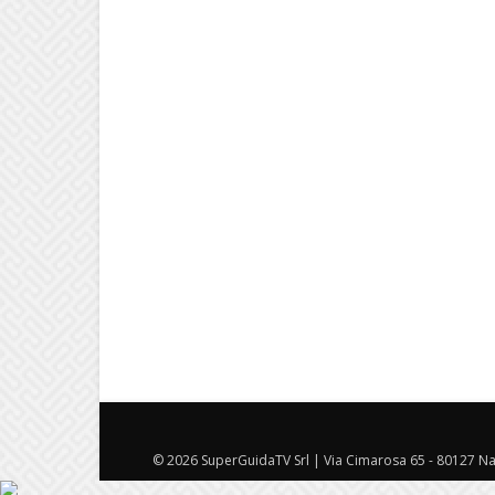
© 2026 SuperGuidaTV Srl | Via Cimarosa 65 - 80127 Nap