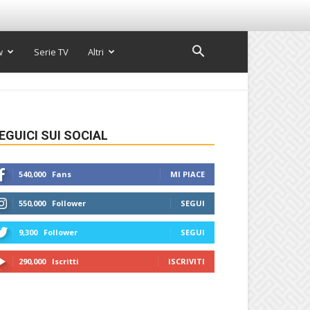
w
Serie TV
Altri
EGUICI SUI SOCIAL
540,000
Fans
MI PIACE
550,000
Follower
SEGUI
9,300
Follower
SEGUI
290,000
Iscritti
ISCRIVITI