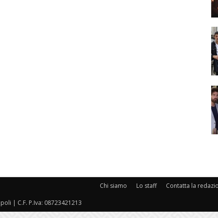
Chi siamo
Lo staff
Contatta la redazi
oli | C.F. P.Iva: 08723421213