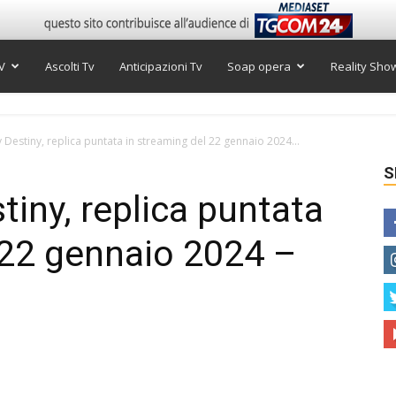
V
Ascolti Tv
Anticipazioni Tv
Soap opera
Reality Sho
estiny, replica puntata in streaming del 22 gennaio 2024...
S
ny, replica puntata
 22 gennaio 2024 –