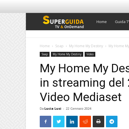
Super
Home
Guida T
Guida
Home
Soap
My Home My Destiny
My Home My D
Soap
My Home My Destiny
Video
TV
My Home My Desti
in streaming del
Video Mediaset
Da
Lucia Lusi
-
22 Gennaio 2024