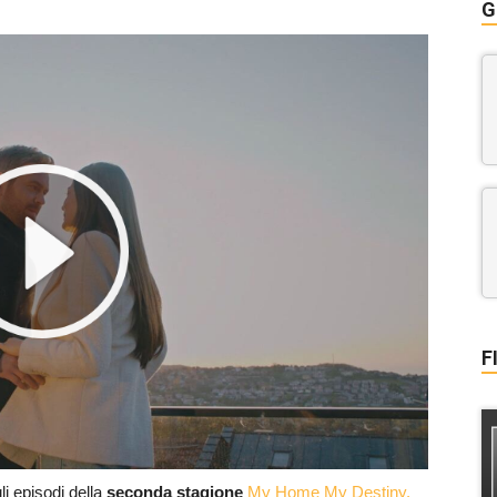
G
F
li episodi della
seconda stagione
My Home My Destiny.