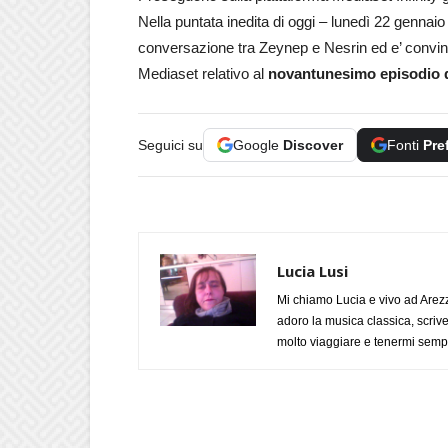
Nella puntata inedita di oggi – lunedì 22 gennai
conversazione tra Zeynep e Nesrin ed e’ convinto
Mediaset relativo al
novantune
simo episodio 
Seguici su
Google
Discover
Fonti
Pre
Lucia Lusi
Mi chiamo Lucia e vivo ad Arezz
adoro la musica classica, scrive
molto viaggiare e tenermi sempr