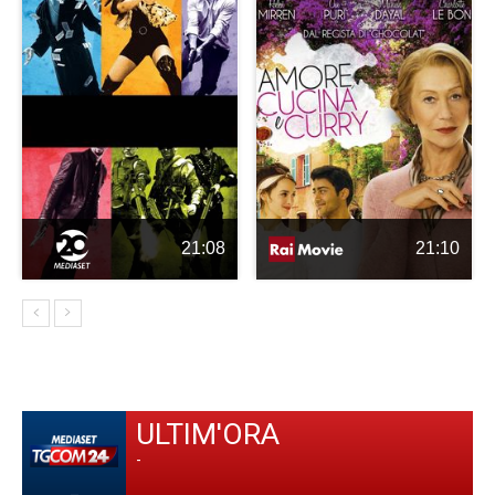
21:08
21:10
ULTIM'ORA
-
-