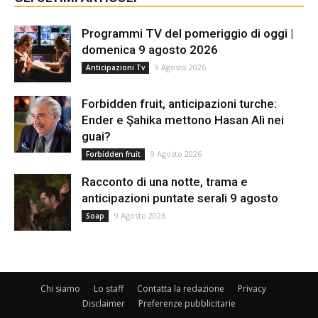
Programmi TV del pomeriggio di oggi |
domenica 9 agosto 2026
9 Agosto 2026
Anticipazioni Tv
Forbidden fruit, anticipazioni turche:
Ender e Şahika mettono Hasan Alì nei
guai?
9 Agosto 2026
Forbidden fruit
Racconto di una notte, trama e
anticipazioni puntate serali 9 agosto
9 Agosto 2026
Soap
Chi siamo
Lo staff
Contatta la redazione
Privacy
Disclaimer
Preferenze pubblicitarie