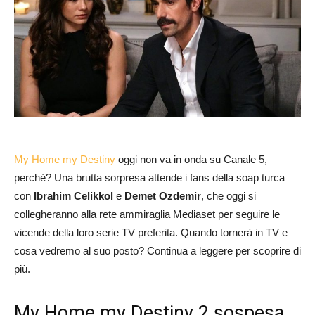
My Home my Destiny
oggi non va in onda su Canale 5,
perché? Una brutta sorpresa attende i fans della soap turca
con
Ibrahim Celikkol
e
Demet Ozdemir
, che oggi si
collegheranno alla rete ammiraglia Mediaset per seguire le
vicende della loro serie TV preferita. Quando tornerà in TV e
cosa vedremo al suo posto? Continua a leggere per scoprire di
più.
My Home my Destiny 2 sospesa