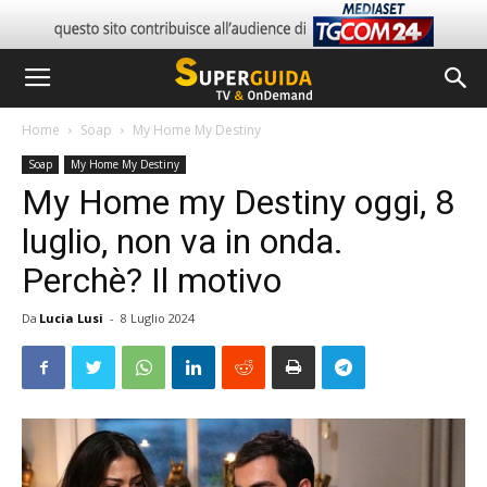
Home
Soap
My Home My Destiny
Soap
My Home My Destiny
My Home my Destiny oggi, 8
luglio, non va in onda.
Perchè? Il motivo
Da
Lucia Lusi
-
8 Luglio 2024