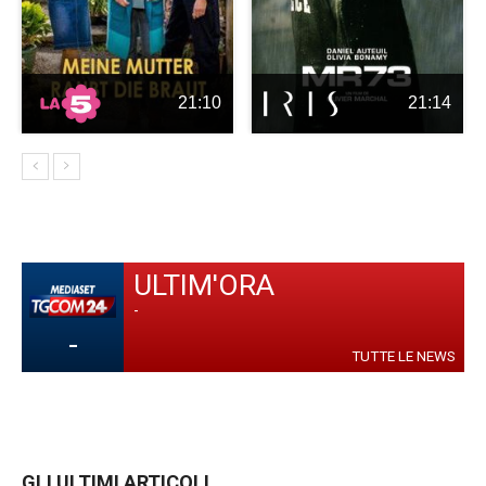
21:10
21:14
ULTIM'ORA
-
-
TUTTE LE NEWS
GLI ULTIMI ARTICOLI