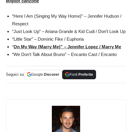
Miglior canzone
“Here I Am (Singing My Way Home)” – Jennifer Hudson /
Respect
“Just Look Up” – Ariana Grande & Kid Cudi / Don’t Look Up
“Little Star” – Dominic Fike / Euphoria
“
On My Way (Marry Me)” – Jennifer Lopez / Marry Me
“We Don’t Talk About Bruno” – Encanto Cast / Encanto
Seguici su
Google
Discover
Fonti
Preferite