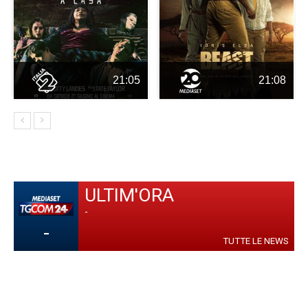
21:05
21:08
ULTIM'ORA
-
-
TUTTE LE NEWS