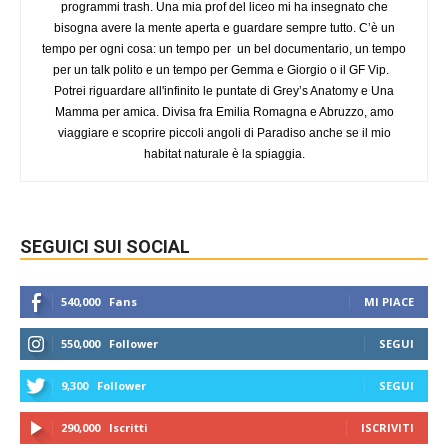
programmi trash. Una mia prof del liceo mi ha insegnato che
bisogna avere la mente aperta e guardare sempre tutto. C’è un
tempo per ogni cosa: un tempo per un bel documentario, un tempo
per un talk polito e un tempo per Gemma e Giorgio o il GF Vip.
Potrei riguardare all'infinito le puntate di Grey’s Anatomy e Una
Mamma per amica. Divisa fra Emilia Romagna e Abruzzo, amo
viaggiare e scoprire piccoli angoli di Paradiso anche se il mio
habitat naturale è la spiaggia.
SEGUICI SUI SOCIAL
540,000
Fans
MI PIACE
550,000
Follower
SEGUI
9,300
Follower
SEGUI
290,000
Iscritti
ISCRIVITI