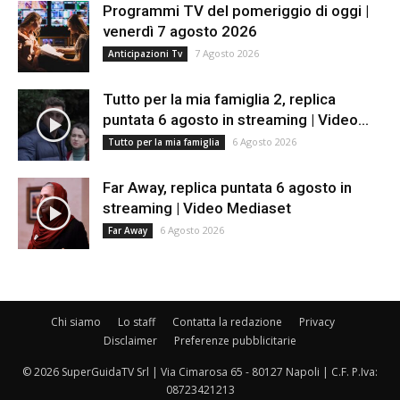
Programmi TV del pomeriggio di oggi |
venerdì 7 agosto 2026
7 Agosto 2026
Anticipazioni Tv
Tutto per la mia famiglia 2, replica
puntata 6 agosto in streaming | Video...
6 Agosto 2026
Tutto per la mia famiglia
Far Away, replica puntata 6 agosto in
streaming | Video Mediaset
6 Agosto 2026
Far Away
Chi siamo
Lo staff
Contatta la redazione
Privacy
Disclaimer
Preferenze pubblicitarie
© 2026 SuperGuidaTV Srl | Via Cimarosa 65 - 80127 Napoli | C.F. P.Iva:
08723421213