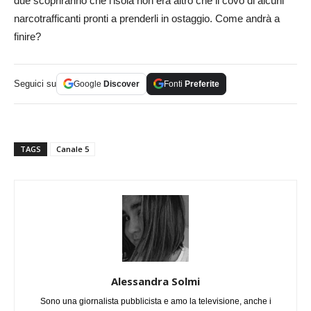
due scopriranno che l’isola non era altro che il covo di alcuni
narcotrafficanti pronti a prenderli in ostaggio. Come andrà a
finire?
Seguici su
Google
Discover
Fonti
Preferite
TAGS
Canale 5
Alessandra Solmi
Sono una giornalista pubblicista e amo la televisione, anche i