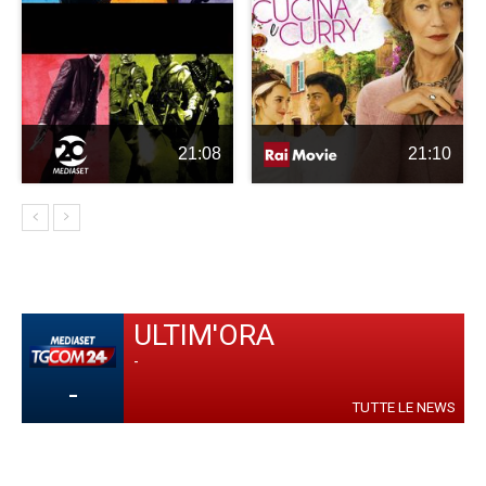
21:08
21:10
ULTIM'ORA
-
-
TUTTE LE NEWS