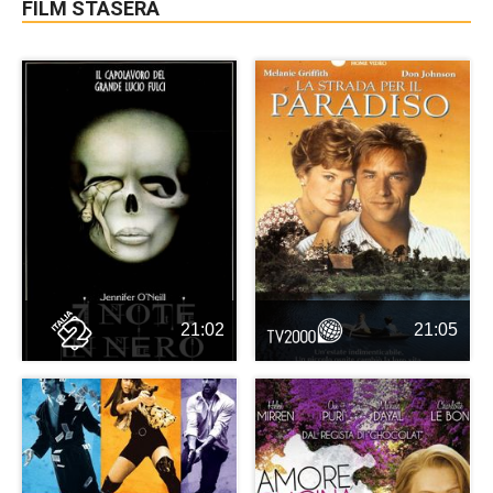
FILM STASERA
21:02
21:05