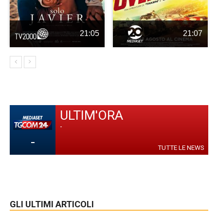
21:05
21:07
ULTIM'ORA
-
-
TUTTE LE NEWS
GLI ULTIMI ARTICOLI