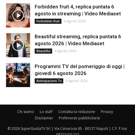
Forbidden fruit 4, replica puntata 6
agosto in streaming | Video Mediaset
6 Agosto 2026
Forbidden fruit
Beautiful streaming, replica puntata 6
agosto 2026 | Video Mediaset
6 Agosto 2026
Beautiful
Programmi TV del pomeriggio di oggi |
giovedì 6 agosto 2026
6 Agosto 2026
Anticipazioni Tv
Chi siamo
Lo staff
Contatta la redazione
Privacy
Disclaimer
Preferenze pubblicitarie
© 2026 SuperGuidaTV Srl | Via Cimarosa 65 - 80127 Napoli | C.F. P.Iva:
08723421213