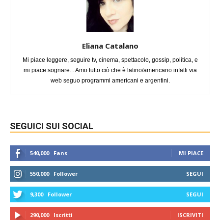
Eliana Catalano
Mi piace leggere, seguire tv, cinema, spettacolo, gossip, politica, e
mi piace sognare... Amo tutto ciò che è latino/americano infatti via
web seguo programmi americani e argentini.
SEGUICI SUI SOCIAL
540,000
Fans
MI PIACE
550,000
Follower
SEGUI
9,300
Follower
SEGUI
290,000
Iscritti
ISCRIVITI