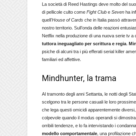
La società di Reed Hastings deve molto del suo v
di pellicole culto come
Fight Club
e
Seven
ha inf
quell’
House of Cards
che in Italia passò attrave
nostro territorio. Sull’onda delle reazioni entusi
Netflix nella produzione di una nuova serie tv a 
tuttora ineguagliato per scrittura e regia
.
Mi
psiche di alcuni tra i più efferati serial killer 
familiari ed affettive.
Mindhunter, la trama
Al tramonto degli anni Settanta, le notti degli S
scelgono tra le persone casuali le loro prossime
che lega questi omicidi apparentemente diversi,
colpevole quando il modus operandi si dimostra 
orribili tendenze, e lo fa intervistando i condanna
modello comportamentale
, una profilazione ch