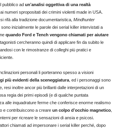
il pubblico ad
un’analisi oggettiva di una realtà
e ai numeri spropositati dei crimini violenti made in USA.
i rifà alla tradizione documentaristica,
Mindhunter
ono inizialmente le parole dei serial killer intervistati a
ione
quando Ford e Tench vengono chiamati per aiutare
tagonisti cercheranno quindi di applicare fin da subito le
andosi con le rimostranze di colleghi più pratici e
iciente.
 inclinazioni personali li porteranno spesso a visioni
egi più evidenti della sceneggiatura
, ed i personaggi sono
esi inoltre ancor più brillanti dalle interpretazioni di un
tosa regia dei primi episodi (e di qualche puntata
enza alle inquadrature ferme che conferisce enorme realismo
no e contribuiscono a creare
un colpo d’occhio magnetico
,
nterni per ricreare le sensazioni di ansia e psicosi.
 attori chiamati ad impersonare i serial killer perché, dopo