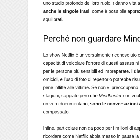
uno studio profondo del loro ruolo, ridanno vita 
anche le singole frasi
, come è possibile apprez
squilibrati.
Perché non guardare Min
Lo show Netflix è universalmente riconosciuto co
capacità di veicolare l’orrore di questi assass
per le persone più sensibili ed impreparate.
I di
omicidi, e l’uso di foto di repertorio potrebbe ri
pene inflitte alle vittime. Se non vi preoccupan
stagioni, sappiate però che
Mindhunter
non vuol
un vero documentario,
sono le conversazioni 
compassato.
Infine, particolare non da poco per i milioni di 
ricordare come Netflix abbia messo in pausa la s