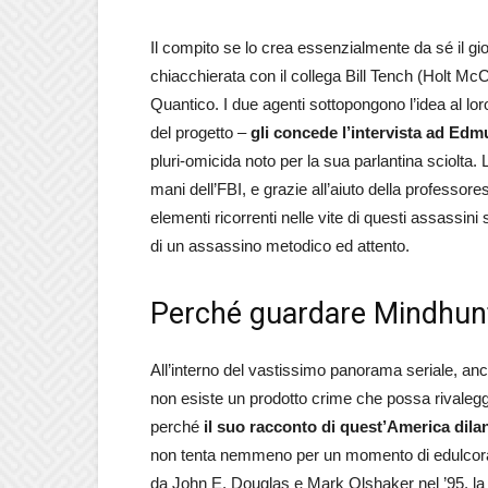
Il compito se lo crea essenzialmente da sé il g
chiacchierata con il collega Bill Tench (Holt Mc
Quantico. I due agenti sottopongono l’idea al lor
del progetto –
gli concede l’intervista ad E
pluri-omicida noto per la sua parlantina sciolta. L
mani dell’FBI, e grazie all’aiuto della profess
elementi ricorrenti nelle vite di questi assassini
di un assassino metodico ed attento.
Perché guardare Mindhun
All’interno del vastissimo panorama seriale, anche
non esiste un prodotto crime che possa rivaleggi
perché
il suo racconto di quest’America dil
non tenta nemmeno per un momento di edulcorare
da John E. Douglas e Mark Olshaker nel ’95, la 