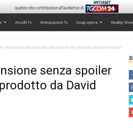
V
Ascolti Tv
Anticipazioni Tv
Soap opera
Reality Sho
r: recensione senza spoiler del crime thriller prodotto da David Fincher
S
nsione senza spoiler
r prodotto da David