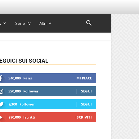
w
Serie TV
Altri
EGUICI SUI SOCIAL
540,000
Fans
MI PIACE
550,000
Follower
SEGUI
9,300
Follower
SEGUI
290,000
Iscritti
ISCRIVITI