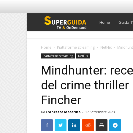
Super
Home
Guida T
Guida
Home
Piattaforme streaming
NetFlix
Mindhunte
Piattaforme streaming
NetFlix
TV
Mindhunter: rece
del crime thrille
Fincher
Da
Francesco Mocerino
-
17 Settembre 2023