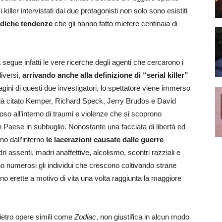
 killer intervistati dai due protagonisti non solo sono esistiti
adiche tendenze
che gli hanno fatto mietere centinaia di
 segue infatti le vere ricerche degli agenti che cercarono i
iversi,
arrivando anche alla definizione di “serial killer”
gini di questi due investigatori, lo spettatore viene immerso
già citato Kemper, Richard Speck, Jerry Brudos e David
so all’interno di traumi e violenze che si scoprono
un Paese in subbuglio. Nonostante una facciata di libertà ed
ono dall’interno
le lacerazioni causate dalle guerre
dri assenti, madri anaffettive, alcolismo, scontri razziali e
sono numerosi gli individui che crescono coltivando strane
anno erette a motivo di vita una volta raggiunta la maggiore
dietro opere simili come
Zodiac
, non giustifica in alcun modo