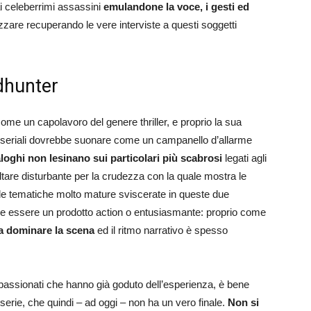
ai celeberrimi assassini
emulandone la voce, i gesti ed
zare recuperando le vere interviste a questi soggetti
dhunter
me un capolavoro del genere thriller, e proprio la sua
ini seriali dovrebbe suonare come un campanello d’allarme
aloghi non lesinano sui particolari più scabrosi
legati agli
sultare disturbante per la crudezza con la quale mostra le
o le tematiche molto mature sviscerate in queste due
e essere un prodotto action o entusiasmante: proprio come
a dominare la scena
ed il ritmo narrativo è spesso
appassionati che hanno già goduto dell’esperienza, è bene
erie, che quindi – ad oggi – non ha un vero finale.
Non si