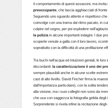
il comportamento di questi assassini, ma invita 
preoccupante
, che lascia agghiacciati di front
Seguendo uno sguardo attento e rispettoso che s
coinvolge con una trama dal ritmo pacato, in cui s
colpire nel segno, per poi esplodere nell’agitaz
la polizia
in alcune importanti indagini. I due pro
scoperte venute a galla con il loro lavoro, scontr
soprattutto con la difficoltà di una profilazione eff
Tra buchi nell’acqua ed intuizioni geniali, le loro
discordanti:
la caratterizzazione è uno dei pr
sempre plausibili anche in alcune scelte estreme, r
cast di alto livello. David Fincher firma la maes
dall’importanza particolare), con la solita tend
alla visione, ma i suoi colleghi non sono da me
che usa con saggezza la fotografia gelida degli i
Sorprendente si rivela infine la recitazione degli