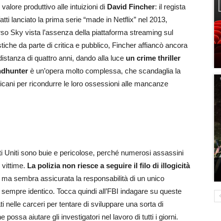
alore produttivo alle intuizioni di
David Fincher
: il regista
atti lanciato la prima serie “made in Netflix” nel 2013,
rso Sky vista l’assenza della piattaforma streaming sul
astiche da parte di critica e pubblico, Fincher affiancò ancora
distanza di quattro anni, dando alla luce
un crime thriller
ndhunter
è un’opera molto complessa, che scandaglia la
americani per ricondurre le loro ossessioni alle mancanze
tati Uniti sono buie e pericolose, perché numerosi assassini
 vittime.
La polizia non riesce a seguire il filo di illogicità
 ma sembra assicurata la responsabilità di un unico
sempre identico. Tocca quindi all’FBI indagare su queste
ti nelle carceri per tentare di sviluppare una sorta di
e possa aiutare gli investigatori nel lavoro di tutti i giorni.