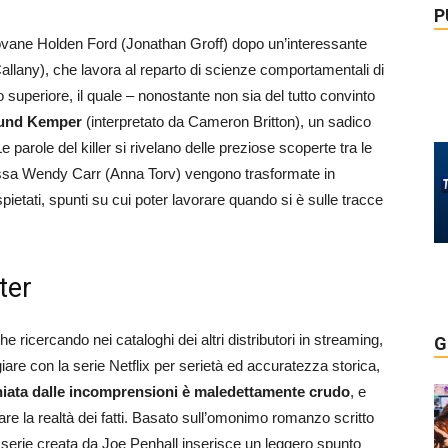
P
iovane Holden Ford (Jonathan Groff) dopo un’interessante
Callany), che lavora al reparto di scienze comportamentali di
o superiore, il quale – nonostante non sia del tutto convinto
dmund Kemper
(interpretato da Cameron Britton), un sadico
e parole del killer si rivelano delle preziose scoperte tra le
oressa Wendy Carr (Anna Torv) vengono trasformate in
 spietati, spunti su cui poter lavorare quando si è sulle tracce
ter
 ricercando nei cataloghi dei altri distributori in streaming,
G
are con la serie Netflix per serietà ed accuratezza storica,
aniata dalle incomprensioni è maledettamente crudo
, e
 la realtà dei fatti. Basato sull’omonimo romanzo scritto
serie creata da Joe Penhall inserisce un leggero spunto