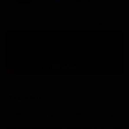
7.99€
8.99€
7.99€
8.99€
Trailer del film Prospettive di un delitto
STASERA IN TV
21:30
21:50