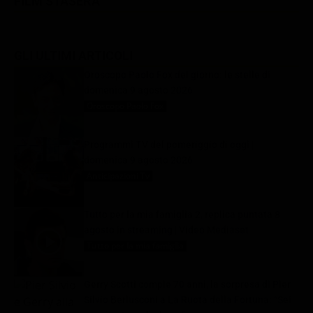
FILM STASERA
GLI ULTIMI ARTICOLI
Oroscopo Paolo Fox del giorno: le stelle di
domenica 9 agosto 2026
Oroscopo Paolo Fox
9 Agosto 2026
Programmi TV del pomeriggio di oggi |
domenica 9 agosto 2026
Anticipazioni Tv
9 Agosto 2026
Tutto per la mia famiglia 2, replica puntata 8
agosto in streaming | Video Mediaset
Tutto per la mia famiglia
9 Agosto 2026
Gerry Scotti compie 70 anni, la sorpresa di Pier
Silvio Berlusconi a La Ruota della Fortuna: “Sei