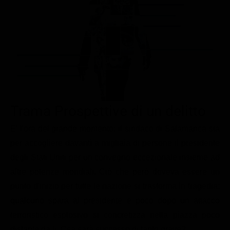
Le interviste in esclusiva
Tempesta D’amore
Temptation Island
Film da vedere
Il Paradiso delle signore
Ultima Fermata
Piattaforme streaming
Un Posto al Sole
Talent show
Apple TV Plus
Segreti di Famiglia
Infotainment
Discovery Plus
The Family
Game Show
Disney plus
Trama Prospettive di un delitto
Uomini e Donne
NetFlix
E' l'ora del grande momento: il sindaco di Salamanca sta
Gossip
Now TV
per accogliere davanti a migliaia di persone il presidente
Sport in tv
Paramount Plus
degli Stati Uniti per un convegno eccezionale insieme ad
Cartoni Anime e Manga
Prime Video
altre potenze mondiali. Ciò che però doveva essere un
Vip e Personaggi Tv
RaiPlay
punto d'inizio per tutte le nazione si trasforma in tragedia:
qualcuno spara al presidente e poco dopo un attacco
Musica
terroristico esplosivo si concretizza nella piazza poco
Oroscopo Paolo Fox
distante da lì. Csa sarà successo di tanto grave?