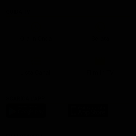
GUIDA TV
Ora in Onda
Serata
21:10
21:15
21:22
23:03
23:17
00:31
21:10
21:15
21:30
23:03
23:18
Lista Canali
Film in TV
SCARICA L'APP