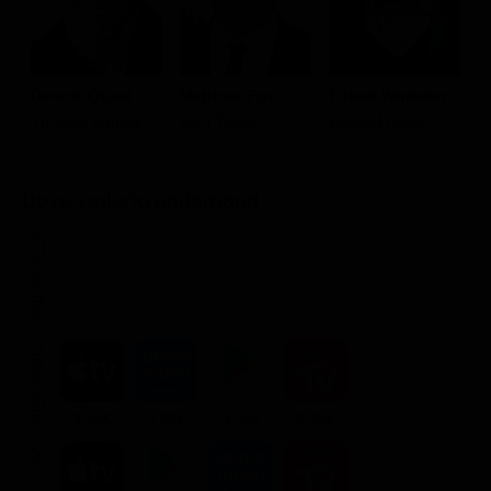
Dennis Quaid
Matthew Fox
Forest Whitaker
S
Thomas Barnes
Kent Taylor
Howard Lewis
W
R
Dove vederlo ondemand
STREAMING
NOLEGGIA
3.99€
3.99€
3.99€
3.99€
ACQUISTA