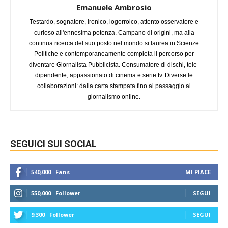
Emanuele Ambrosio
Testardo, sognatore, ironico, logorroico, attento osservatore e
curioso all'ennesima potenza. Campano di origini, ma alla
continua ricerca del suo posto nel mondo si laurea in Scienze
Politiche e contemporaneamente completa il percorso per
diventare Giornalista Pubblicista. Consumatore di dischi, tele-
dipendente, appassionato di cinema e serie tv. Diverse le
collaborazioni: dalla carta stampata fino al passaggio al
giornalismo online.
SEGUICI SUI SOCIAL
540,000
Fans
MI PIACE
550,000
Follower
SEGUI
9,300
Follower
SEGUI