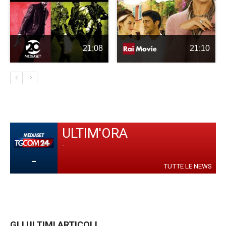
21:08
21:10
ULTIM'ORA
-
-
TUTTE LE NEWS
GLI ULTIMI ARTICOLI