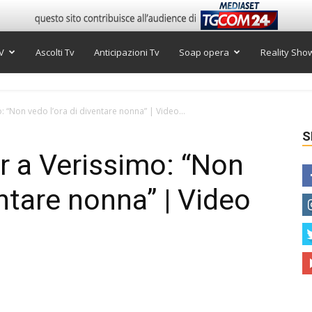
V
Ascolti Tv
Anticipazioni Tv
Soap opera
Reality Sho
: “Non vedo l’ora di diventare nonna” | Video...
S
r a Verissimo: “Non
entare nonna” | Video