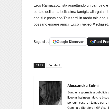
Eros Ramazzotti, sta aspettando un bambino e o
parlato della sua bellissima famiglia allargata, 
che si è posta con Trussardi in modo tale che, un
possano essere amici. Ecco il
video Mediaset
.
Seguici su
Google
Discover
Fonti
Pre
TAGS
Canale 5
Alessandra Solmi
Sono una giornalista pubblicist
liceo mi ha insegnato che biso
per ogni cosa: un tempo per un
Gemma e Giorgio o il GF Vip. Po