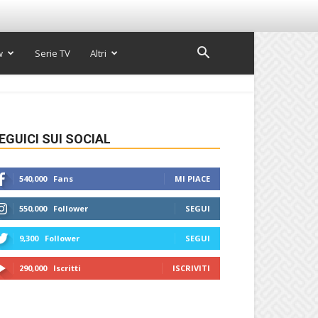
w
Serie TV
Altri
EGUICI SUI SOCIAL
540,000
Fans
MI PIACE
550,000
Follower
SEGUI
9,300
Follower
SEGUI
290,000
Iscritti
ISCRIVITI