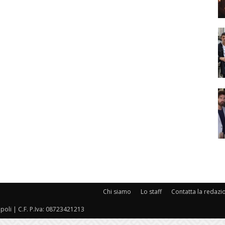
Chi siamo
Lo staff
Contatta la redazi
oli | C.F. P.Iva: 08723421213