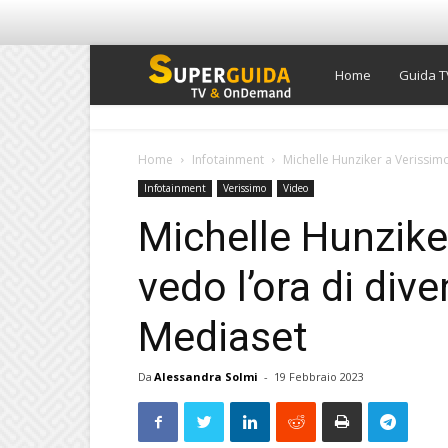
Super
Home
Guida T
Guida
Home
Infotainment
Michelle Hunziker a Verissimo
Infotainment
Verissimo
Video
TV
Michelle Hunzike
vedo l’ora di div
Mediaset
Da
Alessandra Solmi
-
19 Febbraio 2023