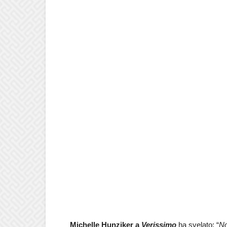
Michelle Hunziker a
Verissimo
ha svelato: “
No