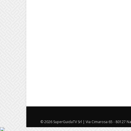
© 2026 SuperGuidaTV Srl | Via Cimarosa 65 - 80127 Nap