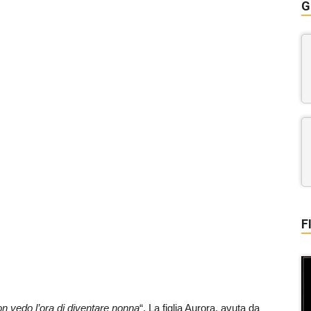
G
F
n vedo l’ora di diventare nonna
“. La figlia Aurora, avuta da