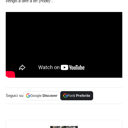
vengo a dire a te! (Ride)”.
Seguici su
Google
Discover
Fonti
Preferite