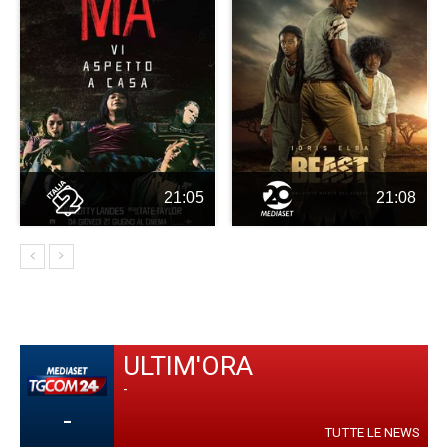
21:05
21:08
ULTIM'ORA
-
-
TUTTE LE NEWS