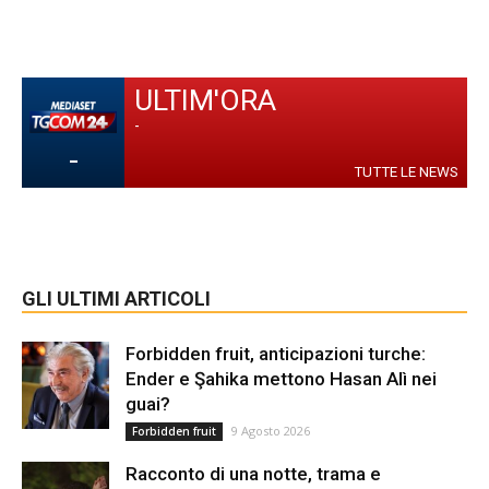
ULTIM'ORA
-
-
TUTTE LE NEWS
GLI ULTIMI ARTICOLI
Forbidden fruit, anticipazioni turche:
Ender e Şahika mettono Hasan Alì nei
guai?
9 Agosto 2026
Forbidden fruit
Racconto di una notte, trama e