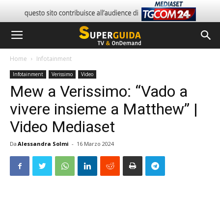
Home
Infotainment
Infotainment
Verissimo
Video
Mew a Verissimo: “Vado a
vivere insieme a Matthew” |
Video Mediaset
Da
Alessandra Solmi
-
16 Marzo 2024