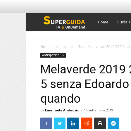
Super
Home
Guida T
Guida
Home
Anticipazioni Tv
Melaverde 2019 2020 torn
Anticipazioni Tv
TV
Melaverde 2019 
5 senza Edoardo 
quando
Da
Emanuele Ambrosio
-
15 Settembre 2019