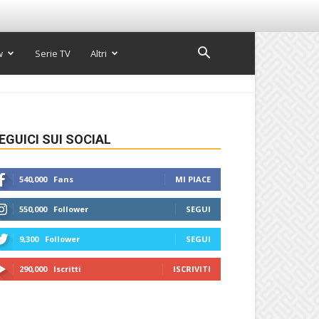
w
Serie TV
Altri
EGUICI SUI SOCIAL
540,000
Fans
MI PIACE
550,000
Follower
SEGUI
9,300
Follower
SEGUI
290,000
Iscritti
ISCRIVITI