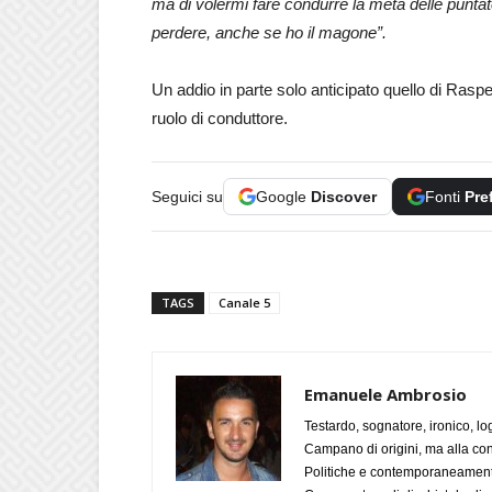
ma di volermi fare condurre la metà delle puntate
perdere, anche se ho il magone”.
Un addio in parte solo anticipato quello di Ras
ruolo di conduttore.
Seguici su
Google
Discover
Fonti
Pre
TAGS
Canale 5
Emanuele Ambrosio
Testardo, sognatore, ironico, l
Campano di origini, ma alla con
Politiche e contemporaneamente 