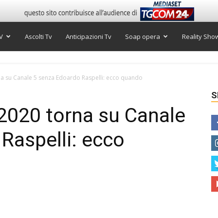
V
Ascolti Tv
Anticipazioni Tv
Soap opera
Reality Sho
a su Canale 5 senza Edoardo Raspelli: ecco quando
S
2020 torna su Canale
Raspelli: ecco