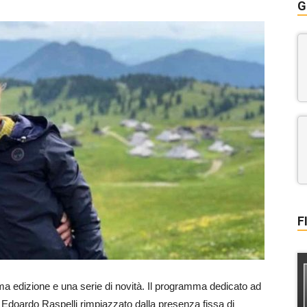
G
F
a edizione e una serie di novità. Il programma dedicato ad
ad Edoardo Raspelli rimpiazzato dalla presenza fissa di