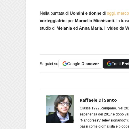
Nella puntata di
Uomini e donne
di
oggi, merco
corteggiatrici
per
Marcello Michisanti
. In tra
studio di
Melania
ed
Anna Maria
. Il
video
da
W
Seguici su
Google
Discover
Fonti
Pre
Raffaele Di Santo
Classe 1992, campano. Nel 2019
esperienza del 2017 e dopo varie 
"Nanopress"/"Televisionando" (
passi come giornalista e blogge