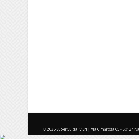
© 2026 SuperGuidaTV Srl | Via Cimarosa 65 - 80127 Nap