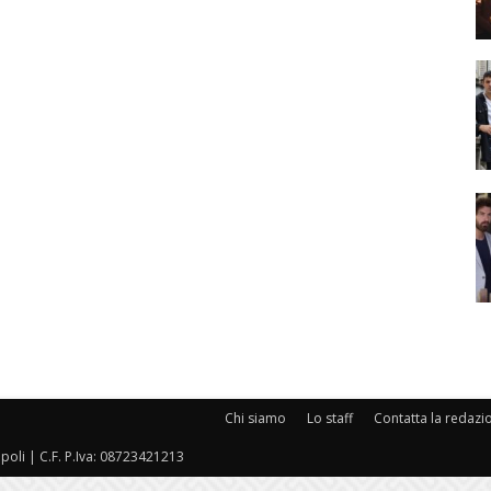
Chi siamo
Lo staff
Contatta la redazi
oli | C.F. P.Iva: 08723421213