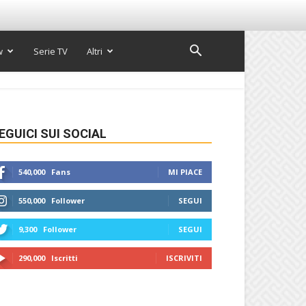
w
Serie TV
Altri
EGUICI SUI SOCIAL
540,000
Fans
MI PIACE
550,000
Follower
SEGUI
9,300
Follower
SEGUI
290,000
Iscritti
ISCRIVITI