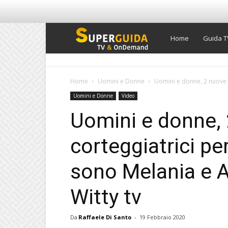
Super
Home
Guida T
Guida
Home
Uomini e Donne
Uomini e donne, 2 nuove c
Uomini e Donne
Video
TV
Uomini e donne,
corteggiatrici pe
sono Melania e A
Witty tv
Da
Raffaele Di Santo
-
19 Febbraio 2020