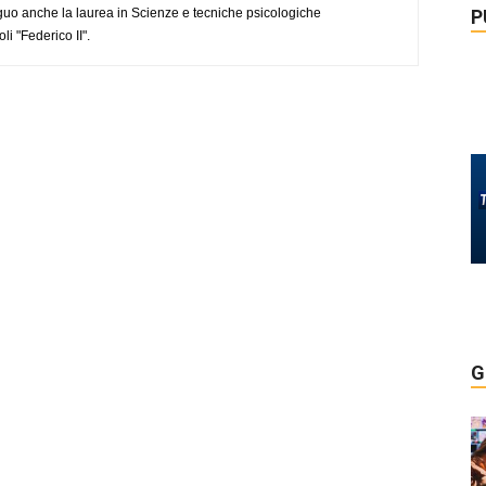
uo anche la laurea in Scienze e tecniche psicologiche
P
li "Federico II".
G