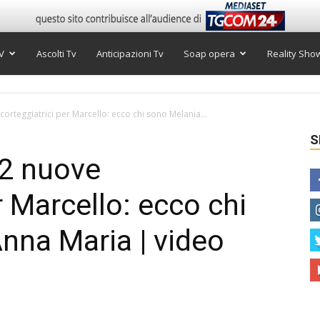
V
Ascolti Tv
Anticipazioni Tv
Soap opera
Reality Sho
orteggiatrici per Marcello: ecco chi sono Melania...
S
 2 nuove
r Marcello: ecco chi
nna Maria | video