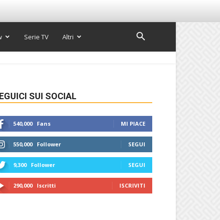
w
Serie TV
Altri
EGUICI SUI SOCIAL
540,000
Fans
MI PIACE
550,000
Follower
SEGUI
9,300
Follower
SEGUI
290,000
Iscritti
ISCRIVITI