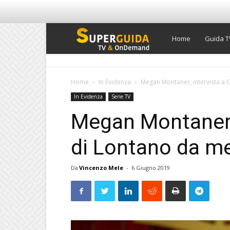
Super
Home
Guida T
Guida
Home
In Evidenza
Megan Montaner, intervista a 
In Evidenza
Serie TV
TV
Megan Montaner, 
di Lontano da m
Da
Vincenzo Mele
-
6 Giugno 2019