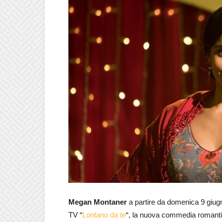
Megan Montaner
a partire da domenica 9 giugn
TV “
Lontano da te
“, la nuova commedia romantic