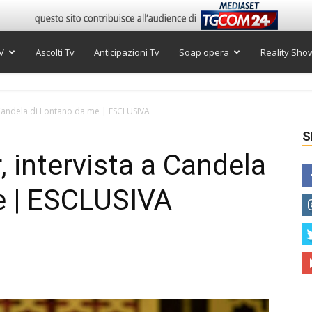
V
Ascolti Tv
Anticipazioni Tv
Soap opera
Reality Sho
Candela di Lontano da me | ESCLUSIVA
S
intervista a Candela
e | ESCLUSIVA