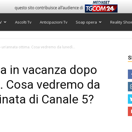
V
Ascolti Tv
Anticipazioni Tv
Soap opera
Reality Sho
 un’annata ottima. Cosa vedremo da lunedì...
S
va in vacanza dopo
a. Cosa vedremo da
inata di Canale 5?