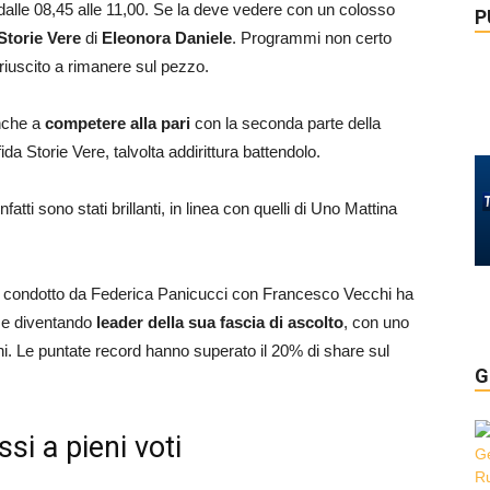
dalle 08,45 alle 11,00. Se la deve vedere con un colosso
P
Storie Vere
di
Eleonora Daniele
. Programmi non certo
 riuscito a rimanere sul pezzo.
anche a
competere alla pari
con la seconda parte della
ida Storie Vere, talvolta addirittura battendolo.
atti sono stati brillanti, in linea con quelli di Uno Mattina
ws condotto da Federica Panicucci con Francesco Vecchi ha
e diventando
leader della sua fascia di ascolto
, con uno
ni. Le puntate record hanno superato il 20% di share sul
G
i a pieni voti