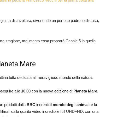
tteso in pedana Francesco Vecchi per la prima volta alla
la giusta disinvoltura, divenendo un perfetto padrone di casa,
ma stagione, ma intanto cosa proporrà Canale 5 in quella
Pianeta Mare
ina tutta dedicata al meraviglioso mondo della natura.
oseguire alle
10,00
con la nuova edizione di
Pianeta Mare
.
i prodotti dalla
BBC
inerenti
il mondo degli animali e la
i filmati dalla qualità video incredibile full UHD+HD, con una