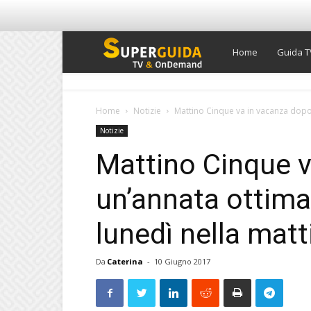
Super
Home
Guida T
Guida
Home
Notizie
Mattino Cinque va in vacanza dopo
Notizie
TV
Mattino Cinque 
un’annata ottim
lunedì nella matt
Da
Caterina
-
10 Giugno 2017