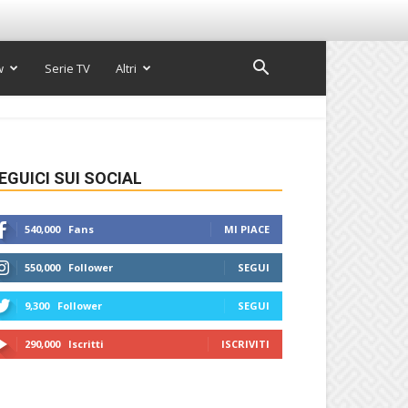
w
Serie TV
Altri
EGUICI SUI SOCIAL
540,000
Fans
MI PIACE
550,000
Follower
SEGUI
9,300
Follower
SEGUI
290,000
Iscritti
ISCRIVITI