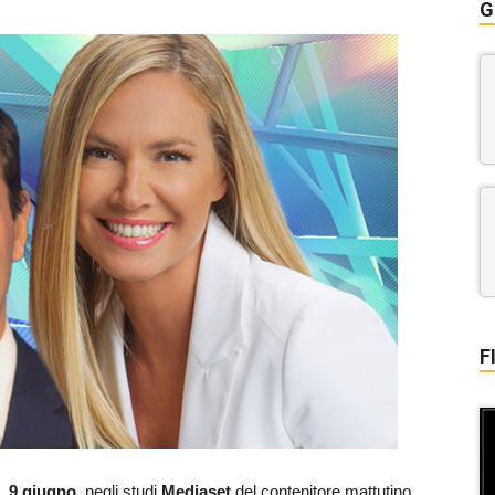
G
F
,
9 giugno
, negli studi
Mediaset
del contenitore mattutino,