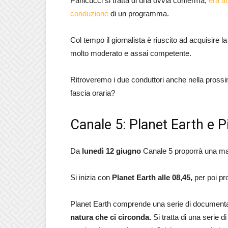
Panicucci si tratta di una ovvia conferma,
era a
conduzione
di un programma.
Col tempo il giornalista è riuscito ad acquisire 
molto moderato e assai competente.
Ritroveremo i due conduttori anche nella prossi
fascia oraria?
Canale 5: Planet Earth e 
Da
lunedì 12 giugno
Canale 5 proporrà una matt
Si inizia con
Planet Earth alle 08,45,
per poi pr
Planet Earth comprende una serie di documentar
natura che ci circonda.
Si tratta di una serie d