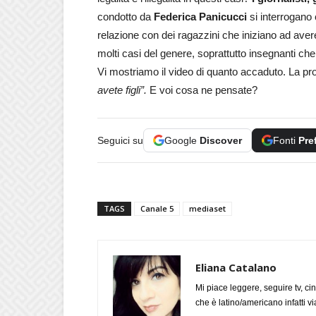
condotto da
Federica Panicucci
si interrogano 
relazione con dei ragazzini che iniziano ad aver
molti casi del genere, soprattutto insegnanti ch
Vi mostriamo il video di quanto accaduto. La pro
avete figli”.
E voi cosa ne pensate?
Seguici su
Google
Discover
Fonti
Pre
TAGS
Canale 5
mediaset
Eliana Catalano
Mi piace leggere, seguire tv, ci
che è latino/americano infatti 