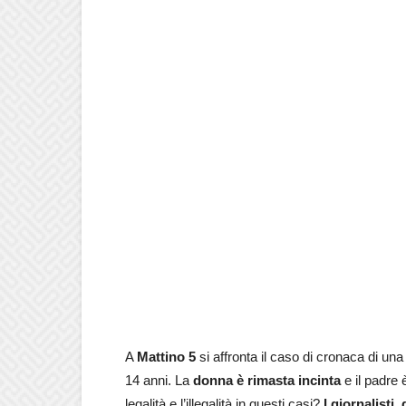
A
Mattino 5
si affronta il caso di cronaca di u
14 anni. La
donna è rimasta incinta
e il padre 
legalità e l’illegalità in questi casi?
I giornalisti, 