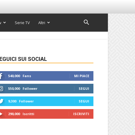
w
Serie TV
Altri
EGUICI SUI SOCIAL
540,000
Fans
MI PIACE
550,000
Follower
SEGUI
9,300
Follower
SEGUI
290,000
Iscritti
ISCRIVITI