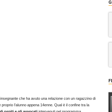
G
F
na insegnante che ha avuto una relazione con un ragazzino di
è proprio l’alunno appena 14enne. Qual è il confine tra la
gli ospiti e gli avvocati
intervenuti nel programma,