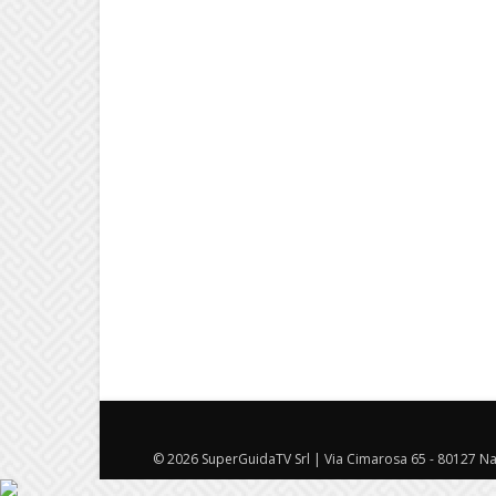
© 2026 SuperGuidaTV Srl | Via Cimarosa 65 - 80127 Nap