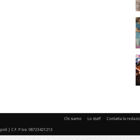
Chi siamo
Lo staff
Contatta la redazi
oli | C.F. P.Iva: 08723421213