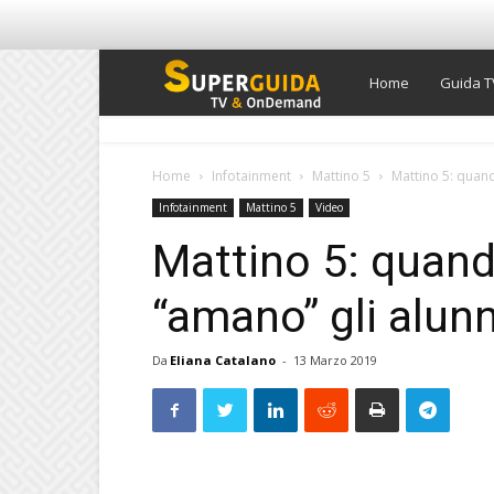
Super
Home
Guida T
Guida
Home
Infotainment
Mattino 5
Mattino 5: quando
Infotainment
Mattino 5
Video
TV
Mattino 5: quand
“amano” gli alunn
Da
Eliana Catalano
-
13 Marzo 2019