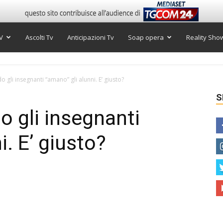
V
Ascolti Tv
Anticipazioni Tv
Soap opera
Reality Sho
 gli insegnanti “amano” gli alunni. E’ giusto?
S
o gli insegnanti
i. E’ giusto?