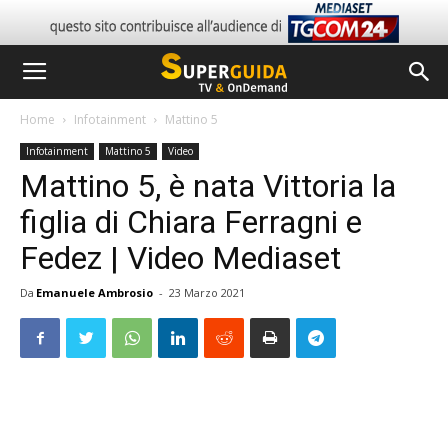
Home
Infotainment
Mattino 5
Infotainment
Mattino 5
Video
Mattino 5, è nata Vittoria la
figlia di Chiara Ferragni e
Fedez | Video Mediaset
Da
Emanuele Ambrosio
-
23 Marzo 2021