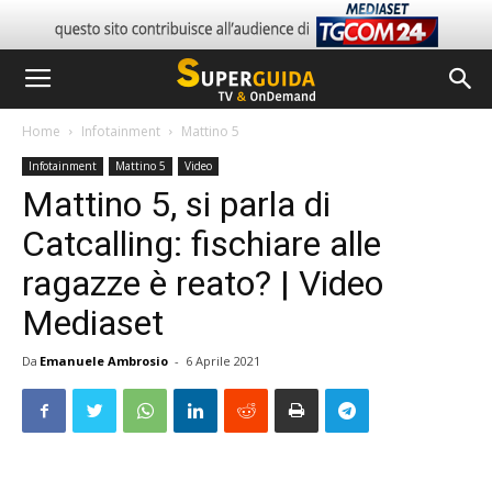
Home
Infotainment
Mattino 5
Infotainment
Mattino 5
Video
Mattino 5, si parla di
Catcalling: fischiare alle
ragazze è reato? | Video
Mediaset
Da
Emanuele Ambrosio
-
6 Aprile 2021