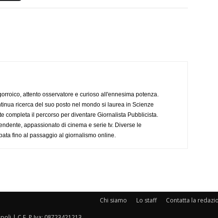
ogorroico, attento osservatore e curioso all'ennesima potenza.
tinua ricerca del suo posto nel mondo si laurea in Scienze
completa il percorso per diventare Giornalista Pubblicista.
endente, appassionato di cinema e serie tv. Diverse le
pata fino al passaggio al giornalismo online.
Chi siamo
Lo staff
Contatta la redazi
oli | C.F. P.Iva: 08723421213