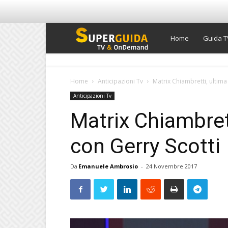
Super
Home
Guida T
Guida
Home
Anticipazioni Tv
Matrix Chiambretti, ultima
Anticipazioni Tv
TV
Matrix Chiambret
con Gerry Scotti
Da
Emanuele Ambrosio
-
24 Novembre 2017