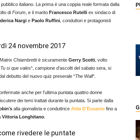
P
 pubblico italiano. La prima è una coppia reale formata dalla
olto di
Forum
, e il marito
Francesco Rutelli
ex sindaco di
derica
Nargi
e
Paolo
Ruffini
, conduttori e protagonisti
erdì 24 novembre 2017
Matrix Chiambretti
è sicuramente
Gerry Scotti
, volto
“
Tu si que vales
“, campione d’ascolti del sabato sera, si
 dal debutto del nuovo quiz preserale “
The Wall
“.
onfermate anche per l’ultima puntata quattro donne
cutere dei temi trattati durante la puntata. Si parte dalla
G
obin’s
alla giornalista e conduttrice
Alda D’Eusanio
fino a
 Vittoria Longhitano
.
come rivedere le puntate