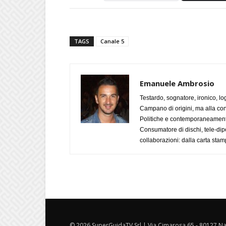
TAGS
Canale 5
Emanuele Ambrosio
Testardo, sognatore, ironico, l
Campano di origini, ma alla con
Politiche e contemporaneamente 
Consumatore di dischi, tele-dip
collaborazioni: dalla carta stam
© 2026 SuperGuidaTV Srl | Via Cimarosa 65 - 80127 Nap