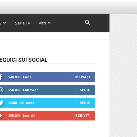
w
Serie TV
Altri
EGUICI SUI SOCIAL
540,000
Fans
MI PIACE
550,000
Follower
SEGUI
9,300
Follower
SEGUI
290,000
Iscritti
ISCRIVITI