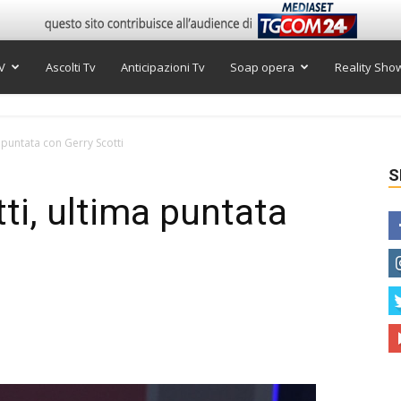
V
Ascolti Tv
Anticipazioni Tv
Soap opera
Reality Sho
 puntata con Gerry Scotti
S
ti, ultima puntata