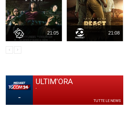
21:05
21:08
ULTIM'ORA
-
-
TUTTE LE NEWS