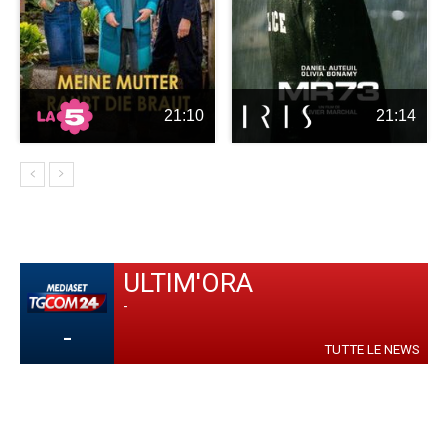
21:10
21:14
ULTIM'ORA
-
-
TUTTE LE NEWS