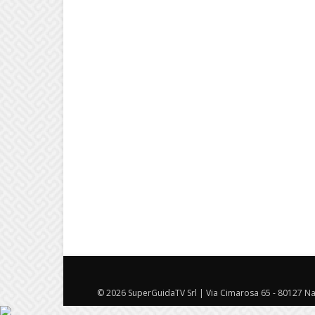
© 2026 SuperGuidaTV Srl | Via Cimarosa 65 - 80127 Nap