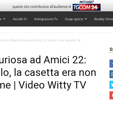
V
Ascolti Tv
Anticipazioni Tv
Soap opera
Reality Sho
ria De Filippi furiosa ad Amici 22: dopo il suo appello, la...
S
furiosa ad Amici 22:
lo, la casetta era non
me | Video Witty TV