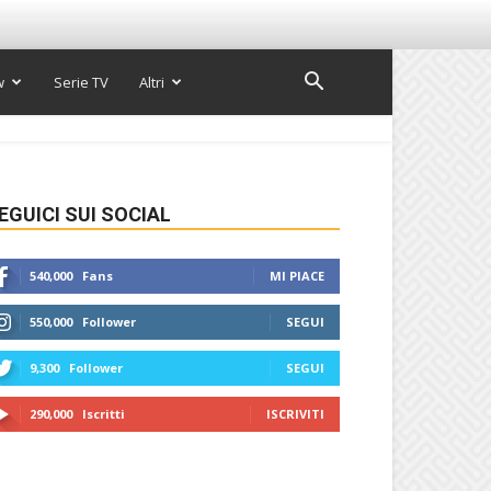
w
Serie TV
Altri
EGUICI SUI SOCIAL
540,000
Fans
MI PIACE
550,000
Follower
SEGUI
9,300
Follower
SEGUI
290,000
Iscritti
ISCRIVITI