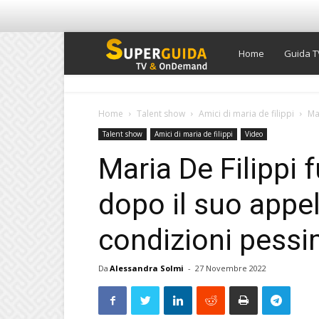
Super
Home
Guida T
Guida
Home
Talent show
Amici di maria de filippi
Ma
Talent show
Amici di maria de filippi
Video
TV
Maria De Filippi 
dopo il suo appel
condizioni pessi
Da
Alessandra Solmi
-
27 Novembre 2022