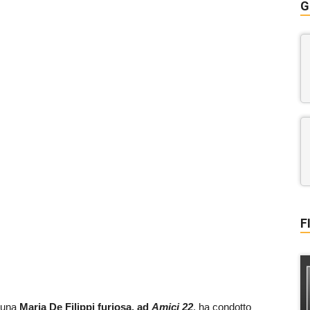
G
F
, una
Maria De Filippi furiosa, ad
Amici 22
, ha condotto