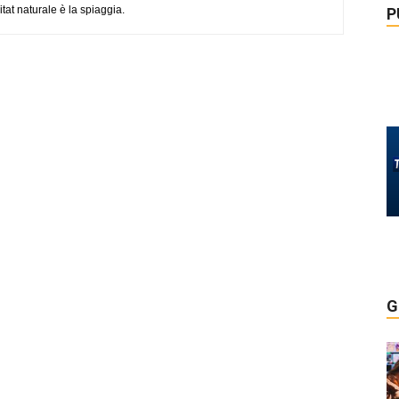
tat naturale è la spiaggia.
P
G