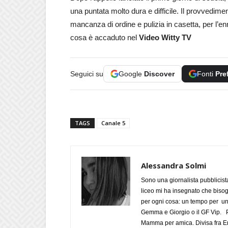
una puntata molto dura e difficile. Il provvedimen
mancanza di ordine e pulizia in casetta, per l’en
cosa è accaduto nel
Video Witty TV
Seguici su
Google
Discover
Fonti
Pre
TAGS
Canale 5
Alessandra Solmi
Sono una giornalista pubblicist
liceo mi ha insegnato che biso
per ogni cosa: un tempo per un
Gemma e Giorgio o il GF Vip. Po
Mamma per amica. Divisa fra Em