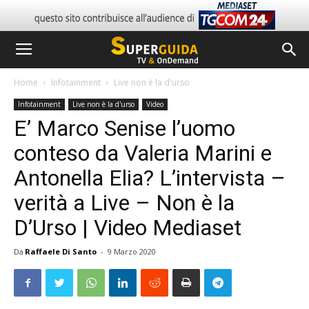
Home
Infotainment
Live non è la d'urso
Infotainment
Live non è la d'urso
Video
E’ Marco Senise l’uomo
conteso da Valeria Marini e
Antonella Elia? L’intervista –
verità a Live – Non è la
D’Urso | Video Mediaset
Da
Raffaele Di Santo
-
9 Marzo 2020