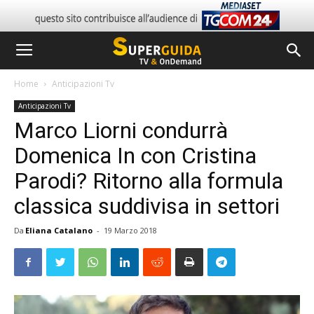
Home
Anticipazioni Tv
Anticipazioni Tv
Marco Liorni condurrà
Domenica In con Cristina
Parodi? Ritorno alla formula
classica suddivisa in settori
Da
Eliana Catalano
-
19 Marzo 2018