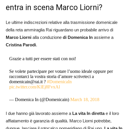
entra in scena Marco Liorni?
Le ultime indiscrezioni relative alla trasmissione domenicale
della reta ammiraglia Rai riguardano un probabile arrivo di
Marco Liorni
alla conduzione
di Domenica In
assieme a
Cristina Parodi
.
Grazie a tutti per essere stati con noi!
Se volete partecipare per votare l’uomo ideale oppure per
raccontarci la vostra storia d’amore scriveteci a
domenicain@rai.it
?
#DomenicaIn
pic.twitter.com/KlEj8FvxAl
— Domenica In (@Domenicain)
March 18, 2018
I due hanno già lavorato assieme a
La vita In diretta
e il loro
affiatamento è garanzia di qualità. Marco Liorni potrebbe,
dunque, lasciare il rotocalco pomeridiano di Rai uno,
La vita In