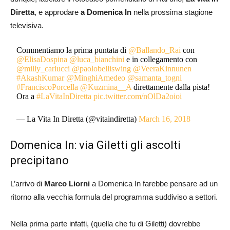
Diretta
, e approdare
a Domenica In
nella prossima stagione
televisiva.
Commentiamo la prima puntata di
@Ballando_Rai
con
@ElisaDospina
@luca_bianchini
e in collegamento con
@milly_carlucci
@paolobelliswing
@VeeraKinnunen
#AkashKumar
@MinghiAmedeo
@samanta_togni
#FranciscoPorcella
@Kuzmina__A
direttamente dalla pista!
Ora a
#LaVitaInDiretta
pic.twitter.com/nOlDa2oioi
— La Vita In Diretta (@vitaindiretta)
March 16, 2018
Domenica In: via Giletti gli ascolti
precipitano
L’arrivo di
Marco Liorni
a Domenica In farebbe pensare ad un
ritorno alla vecchia formula del programma suddiviso a settori.
Nella prima parte infatti, (quella che fu di Giletti) dovrebbe