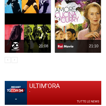
21:08
21:10
ULTIM'ORA
-
-
TUTTE LE NEWS