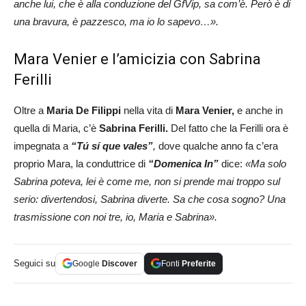
anche lui, che è alla conduzione del GfVip, sa com’è. Però è di
una bravura, è pazzesco, ma io lo sapevo…».
Mara Venier e l’amicizia con Sabrina
Ferilli
Oltre a
Maria De Filippi
nella vita di
Mara
Venier,
e anche in
quella di Maria, c’è
Sabrina Ferilli.
Del fatto che la Ferilli ora è
impegnata a
“
Tú sí que vales”
,
dove qualche anno fa c’era
proprio Mara, la conduttrice di
“Domenica In”
dice:
«Ma solo
Sabrina poteva, lei è come me, non si prende mai troppo sul
serio: divertendosi, Sabrina diverte. Sa che cosa sogno? Una
trasmissione con noi tre, io, Maria e Sabrina».
Seguici su
Google
Discover
Fonti
Preferite