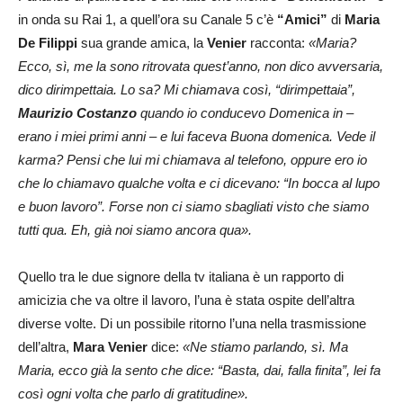
in onda su Rai 1, a quell’ora su Canale 5 c’è
“Amici”
di
Maria
De Filippi
sua grande amica, la
Venier
racconta:
«Maria?
Ecco, sì, me la sono ritrovata quest’anno, non dico avversaria,
dico dirimpettaia. Lo sa? Mi chiamava così, “dirimpettaia”,
Maurizio Costanzo
quando io conducevo Domenica in –
erano i miei primi anni – e lui faceva Buona domenica. Vede il
karma? Pensi che lui mi chiamava al telefono, oppure ero io
che lo chiamavo qualche volta e ci dicevano: “In bocca al lupo
e buon lavoro”. Forse non ci siamo sbagliati visto che siamo
tutti qua. Eh, già noi siamo ancora qua».
Quello tra le due signore della tv italiana è un rapporto di
amicizia che va oltre il lavoro, l’una è stata ospite dell’altra
diverse volte. Di un possibile ritorno l’una nella trasmissione
dell’altra,
Mara Venier
dice:
«Ne stiamo parlando, sì. Ma
Maria, ecco già la sento che dice: “Basta, dai, falla finita”, lei fa
così ogni volta che parlo di gratitudine».