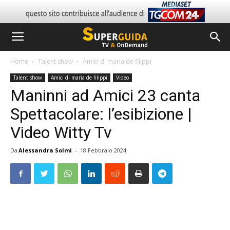
Home
Talent show
Amici di maria de filippi
Talent show
Amici di maria de filippi
Video
Maninni ad Amici 23 canta
Spettacolare: l’esibizione |
Video Witty Tv
Da
Alessandra Solmi
-
18 Febbraio 2024