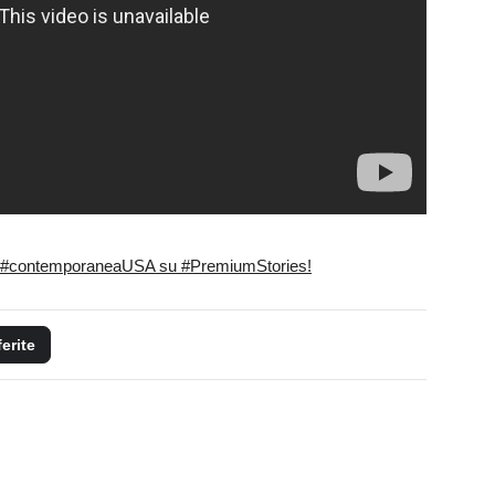
in #contemporaneaUSA su #PremiumStories!
ferite