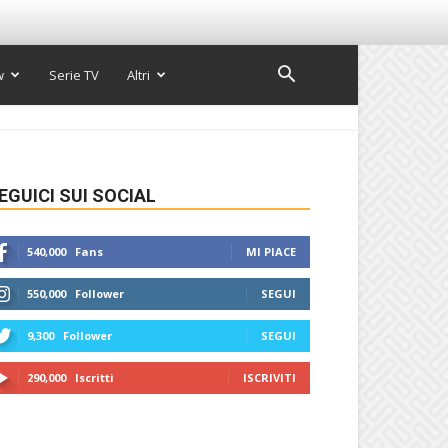
w
Serie TV
Altri
EGUICI SUI SOCIAL
540,000
Fans
MI PIACE
550,000
Follower
SEGUI
9,300
Follower
SEGUI
290,000
Iscritti
ISCRIVITI