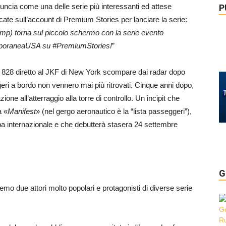
nuncia come una delle serie più interessanti ed attese
P
ate sull’account di Premium Stories per lanciare la serie:
mp) torna sul piccolo schermo con la serie evento
temporaneaUSA su #PremiumStories!
”
olo 828 diretto al JKF di New York scompare dai radar dopo
eri a bordo non vennero mai più ritrovati. Cinque anni dopo,
one all’atterraggio alla torre di controllo. Un incipit che
a «
Manifest
» (nel gergo aeronautico è la “lista passeggeri”),
ampa internazionale e che debutterà stasera 24 settembre
G
mo due attori molto popolari e protagonisti di diverse serie