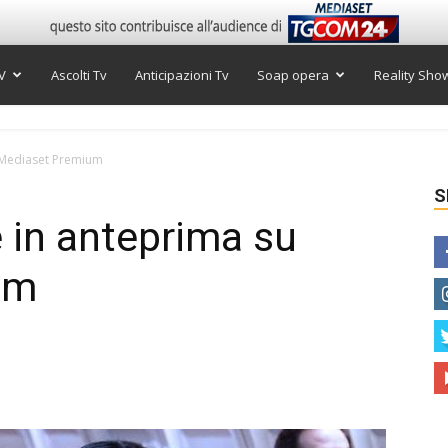
V
Ascolti Tv
Anticipazioni Tv
Soap opera
Reality Sho
u Mediaset Premium
S
e in anteprima su
um