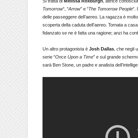
Si tratta di
Melissa Roxburgh
, attrice conosciu
Tomorrow
“, “
Arrow
” e “
The Tomorrow People
“. 
delle passeggere dell’aereo. La ragazza è molto
scoperta della caduta dell’aereo. Tornata a casa,
fidanzato se ne è fatta una ragione; anzi ha co
Un altro protagonista è
Josh Dallas
, che negli u
serie “
Once Upon a Time
” e sul grande schermo
sarà Ben Stone, un padre e analista dell’intellig