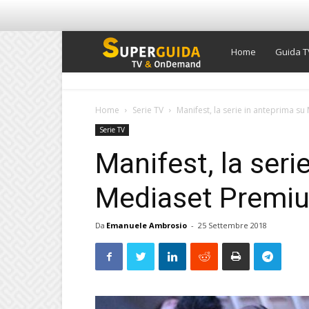
Super
Home
Guida T
Guida
Home
Serie TV
Manifest, la serie in anteprima s
Serie TV
TV
Manifest, la seri
Mediaset Premi
Da
Emanuele Ambrosio
-
25 Settembre 2018