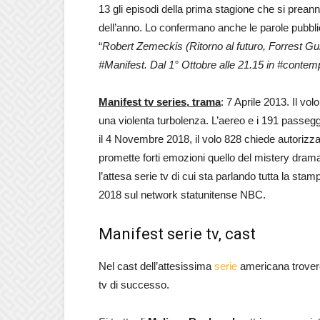
13 gli episodi della prima stagione che si prean
dell’anno. Lo confermano anche le parole pubblic
“
Robert Zemeckis (Ritorno al futuro, Forrest Gu
#Manifest. Dal 1° Ottobre alle 21.15 in #con
Manifest tv series, trama
: 7 Aprile 2013. Il v
una violenta turbolenza. L’aereo e i 191 passegg
il 4 Novembre 2018, il volo 828 chiede autorizzazi
promette forti emozioni quello del mistery dram
l’attesa serie tv di cui sta parlando tutta la st
2018 sul network statunitense NBC.
Manifest serie tv, cast
Nel cast dell’attesissima
serie
americana trovere
tv di successo.