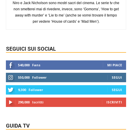
Niro e Jack Nicholson sono mostri sacri del cinema. Le serie tv che
non smetterei mai di rivedere, invece, sono ‘Gomorra’, ‘How to get
away with murder’ e ‘Lie to me’ (anche se vorrei trovare il tempo
per vedere ‘House of cards’ e ‘Mad Men’).
SEGUICI SUI SOCIAL
540,000
Fans
MI PIACE
550,000
Follower
SEGUI
9,300
Follower
SEGUI
290,000
Iscritti
ISCRIVITI
GUIDA TV