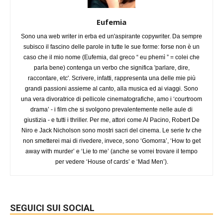
Eufemia
Sono una web writer in erba ed un'aspirante copywriter. Da sempre
subisco il fascino delle parole in tutte le sue forme: forse non è un
caso che il mio nome (Eufemia, dal greco “ eu phemì ” = colei che
parla bene) contenga un verbo che significa 'parlare, dire,
raccontare, etc'. Scrivere, infatti, rappresenta una delle mie più
grandi passioni assieme al canto, alla musica ed ai viaggi. Sono
una vera divoratrice di pellicole cinematografiche, amo i ‘courtroom
drama’ - i film che si svolgono prevalentemente nelle aule di
giustizia - e tutti i thriller. Per me, attori come Al Pacino, Robert De
Niro e Jack Nicholson sono mostri sacri del cinema. Le serie tv che
non smetterei mai di rivedere, invece, sono ‘Gomorra’, ‘How to get
away with murder’ e ‘Lie to me’ (anche se vorrei trovare il tempo
per vedere ‘House of cards’ e ‘Mad Men’).
SEGUICI SUI SOCIAL