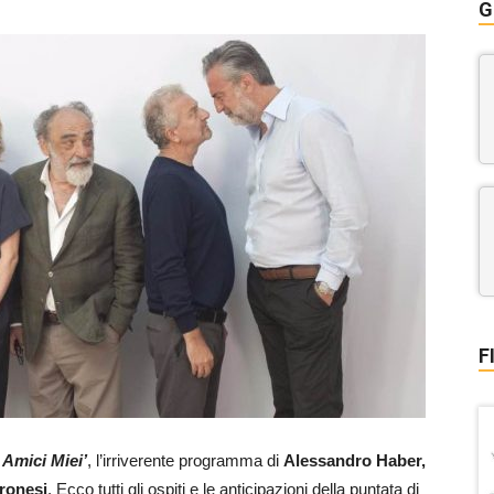
G
F
 Amici Miei’
, l’irriverente programma di
Alessandro Haber,
ronesi
. Ecco tutti gli ospiti e le anticipazioni della puntata di