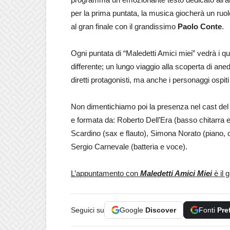
per la prima puntata, la musica giocherà un ruol
al gran finale con il grandissimo
Paolo Conte
.
Ogni puntata di “Maledetti Amici miei” vedrà i q
differente; un lungo viaggio alla scoperta di ane
diretti protagonisti, ma anche i personaggi ospiti
Non dimentichiamo poi la presenza nel cast de
e formata da: Roberto Dell’Era (basso chitarra e
Scardino (sax e flauto), Simona Norato (piano, c
Sergio Carnevale (batteria e voce).
L’appuntamento con
Maledetti Amici Miei
è il 
Seguici su
Google
Discover
Fonti
Pre