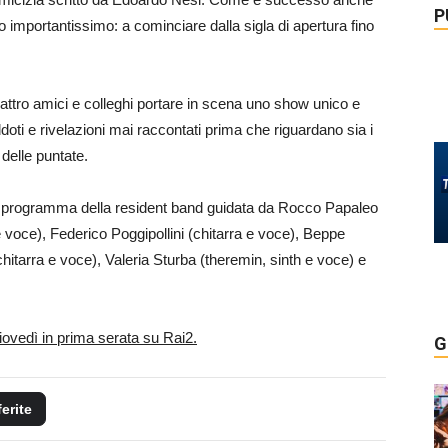
P
o importantissimo: a cominciare dalla sigla di apertura fino
uattro amici e colleghi portare in scena uno show unico e
ddoti e rivelazioni mai raccontati prima che riguardano sia i
 delle puntate.
l programma della resident band guidata da Rocco Papaleo
 voce), Federico Poggipollini (chitarra e voce), Beppe
hitarra e voce), Valeria Sturba (theremin, sinth e voce) e
giovedì in prima serata su Rai2.
G
ferite