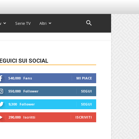
w
Serie TV
Altri
EGUICI SUI SOCIAL
540,000
Fans
MI PIACE
550,000
Follower
SEGUI
9,300
Follower
SEGUI
290,000
Iscritti
ISCRIVITI