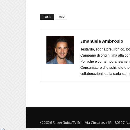
TAGS
Rai2
Emanuele Ambrosio
Testardo, sognatore, ironico, l
Campano di origini, ma alla con
Politiche e contemporaneamente 
Consumatore di dischi, tele-dip
collaborazioni: dalla carta stam
© 2026 SuperGuidaTV Srl | Via Cimarosa 65 - 80127 Nap