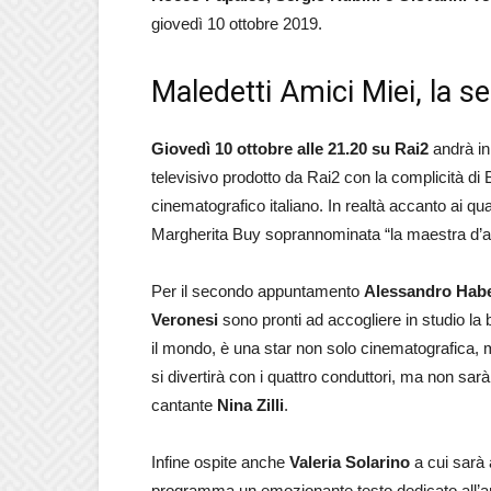
giovedì 10 ottobre 2019.
Maledetti Amici Miei, la 
Giovedì 10 ottobre alle 21.20 su Rai2
andrà in
televisivo prodotto da Rai2 con la complicità di 
cinematografico italiano. In realtà accanto ai qu
Margherita Buy soprannominata “la maestra d’an
Per il secondo appuntamento
Alessandro Habe
Veronesi
sono pronti ad accogliere in studio la
il mondo, è una star non solo cinematografica, m
si divertirà con i quattro conduttori, ma non sa
cantante
Nina Zilli
.
Infine ospite anche
Valeria Solarino
a cui sarà a
programma un emozionante testo dedicato all’