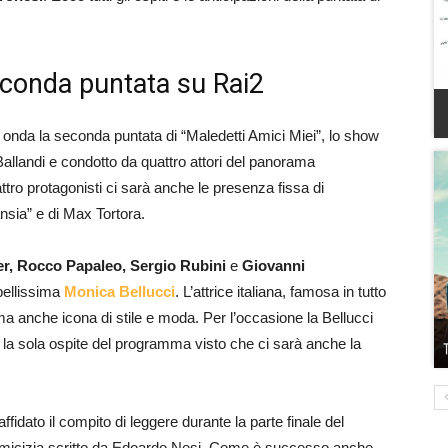
seconda puntata su Rai2
 onda la seconda puntata di “Maledetti Amici Miei”, lo show
Ballandi e condotto da quattro attori del panorama
attro protagonisti ci sarà anche le presenza fissa di
sia” e di Max Tortora.
r, Rocco Papaleo, Sergio Rubini
e
Giovanni
 bellissima
Monica Bellucci
. L’attrice italiana, famosa in tutto
a anche icona di stile e moda. Per l’occasione la Bellucci
rà la sola ospite del programma visto che ci sarà anche la
ffidato il compito di leggere durante la parte finale del
amicizia scritto da Edoardo Nesi. Come è successo anche