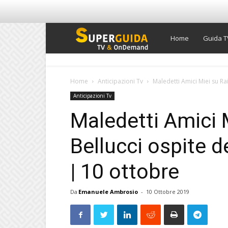
Super
Home
Guida T
Guida
Home
Anticipazioni Tv
Maledetti Amici Miei su Ra
Anticipazioni Tv
TV
Maledetti Amici 
Bellucci ospite 
| 10 ottobre
Da
Emanuele Ambrosio
-
10 Ottobre 2019