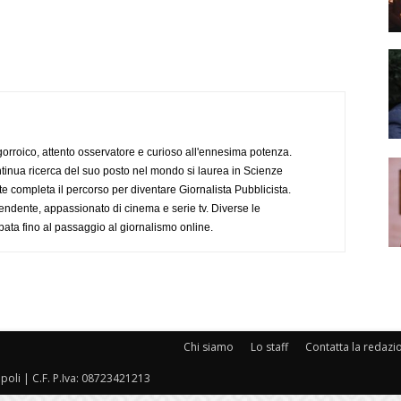
ogorroico, attento osservatore e curioso all'ennesima potenza.
tinua ricerca del suo posto nel mondo si laurea in Scienze
completa il percorso per diventare Giornalista Pubblicista.
endente, appassionato di cinema e serie tv. Diverse le
pata fino al passaggio al giornalismo online.
Chi siamo
Lo staff
Contatta la redazi
oli | C.F. P.Iva: 08723421213