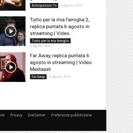
6 Agosto 2026
Anticipazioni Tv
Tutto per la mia famiglia 2,
replica puntata 6 agosto in
streaming | Video...
Tutto per la mia famiglia
6 Agosto 2026
Far Away, replica puntata 6
agosto in streaming | Video
Mediaset
6 Agosto 2026
Far Away
one
Privacy
Disclaimer
Preferenze pubblicitarie