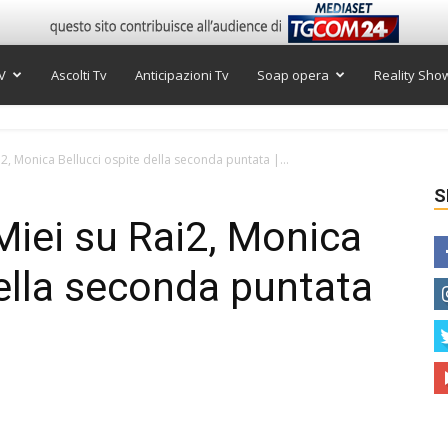
V
Ascolti Tv
Anticipazioni Tv
Soap opera
Reality Sho
i2, Monica Bellucci ospite della seconda puntata |...
S
Miei su Rai2, Monica
della seconda puntata