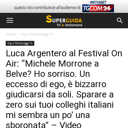
Home
Vip e Personaggi Tv
Vip e Personaggi Tv
Luca Argentero al Festival On
Air: “Michele Morrone a
Belve? Ho sorriso. Un
eccesso di ego, è bizzarro
giudicarsi da soli. Sparare a
zero sui tuoi colleghi italiani
mi sembra un po’ una
sboronata” – Video