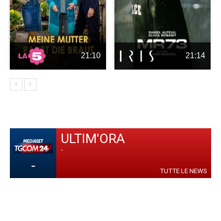
21:10
21:14
ULTIM'ORA
-
-
TUTTE LE NEWS