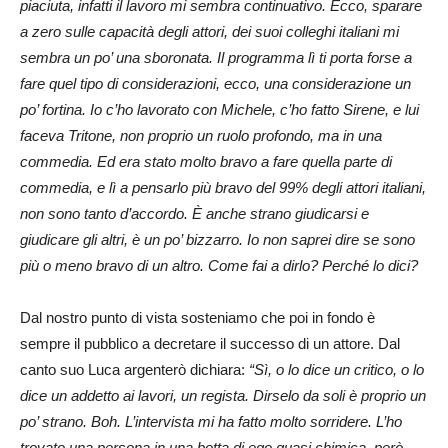
piaciuta, infatti il lavoro mi sembra continuativo. Ecco, sparare
a zero sulle capacità degli attori, dei suoi colleghi italiani mi
sembra un po’ una sboronata. Il programma lì ti porta forse a
fare quel tipo di considerazioni, ecco, una considerazione un
po’ fortina. Io c’ho lavorato con Michele, c’ho fatto Sirene, e lui
faceva Tritone, non proprio un ruolo profondo, ma in una
commedia. Ed era stato molto bravo a fare quella parte di
commedia, e lì a pensarlo più bravo del 99% degli attori italiani,
non sono tanto d’accordo. È anche strano giudicarsi e
giudicare gli altri, è un po’ bizzarro. Io non saprei dire se sono
più o meno bravo di un altro. Come fai a dirlo? Perché lo dici?
Dal nostro punto di vista sosteniamo che poi in fondo è
sempre il pubblico a decretare il successo di un attore. Dal
canto suo Luca argenterò dichiara:
“Sì, o lo dice un critico, o lo
dice un addetto ai lavori, un regista. Dirselo da soli è proprio un
po’ strano. Boh. L’intervista mi ha fatto molto sorridere. L’ho
trovato una persona in una botta di ego quasi chimica, però