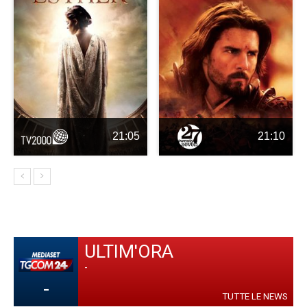
21:05
21:10
ULTIM'ORA
-
-
TUTTE LE NEWS