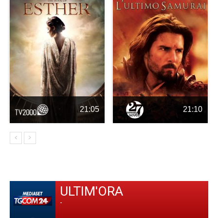
21:05
21:10
ULTIM'ORA
-
-