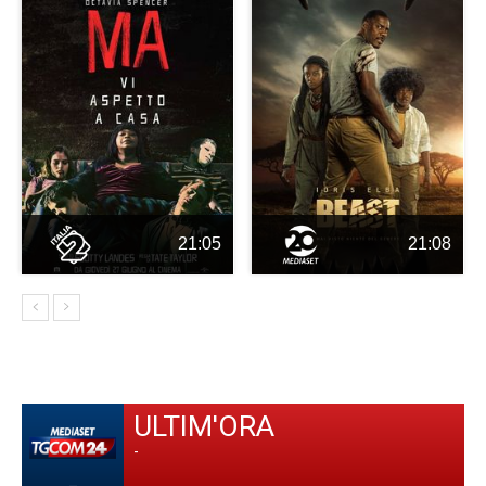
21:05
21:08
ULTIM'ORA
-
-