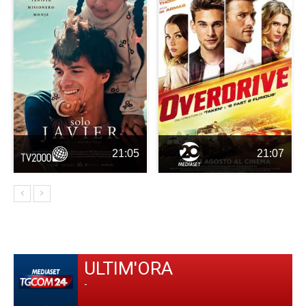
21:05
21:07
ULTIM'ORA
-
-