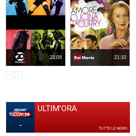
21:08
21:10
ULTIM'ORA
-
-
TUTTE LE NEWS