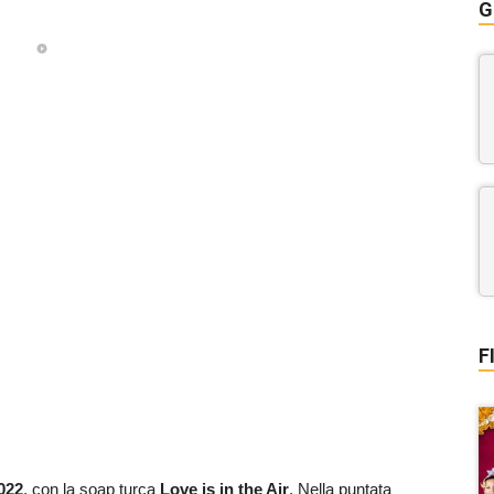
G
F
022
, con la soap turca
Love is in the Air
. Nella puntata