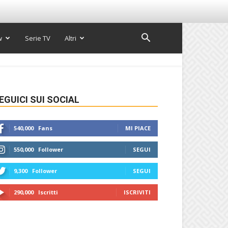
w
Serie TV
Altri
EGUICI SUI SOCIAL
540,000
Fans
MI PIACE
550,000
Follower
SEGUI
9,300
Follower
SEGUI
290,000
Iscritti
ISCRIVITI