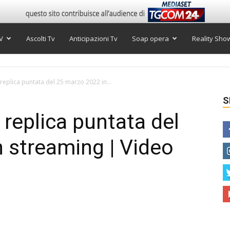
V
Ascolti Tv
Anticipazioni Tv
Soap opera
Reality Sho
, replica puntata del 25 marzo 2022 in...
S
, replica puntata del
 streaming | Video