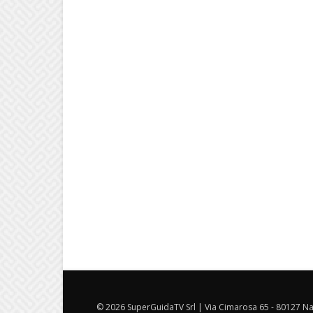
© 2026 SuperGuidaTV Srl | Via Cimarosa 65 - 80127 Nap