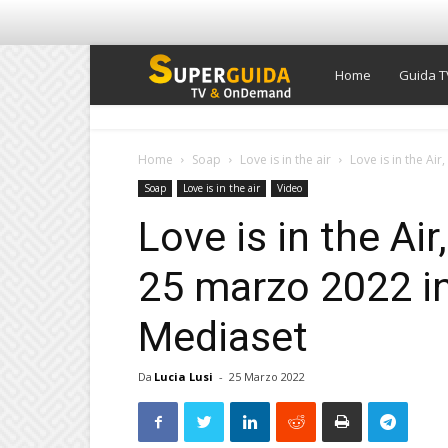
Super
Home
Guida T
Guida
Home
Soap
Love is in the air
Love is in the Air
Soap
Love is in the air
Video
TV
Love is in the Air
25 marzo 2022 in
Mediaset
Da
Lucia Lusi
-
25 Marzo 2022