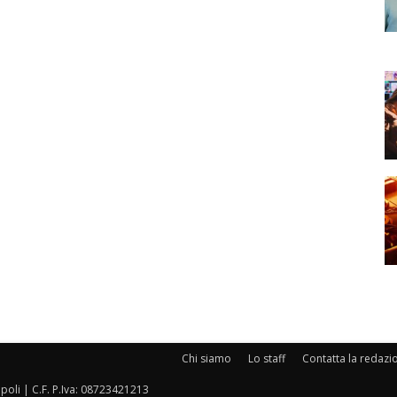
Chi siamo
Lo staff
Contatta la redazi
oli | C.F. P.Iva: 08723421213