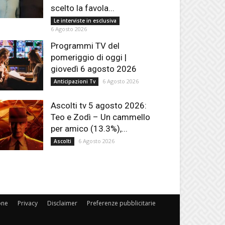
scelto la favola...
Le interviste in esclusiva
6 Agosto 2026
Programmi TV del
pomeriggio di oggi |
giovedì 6 agosto 2026
6 Agosto 2026
Anticipazioni Tv
Ascolti tv 5 agosto 2026:
Teo e Zodì – Un cammello
per amico (13.3%),...
6 Agosto 2026
Ascolti
one
Privacy
Disclaimer
Preferenze pubblicitarie