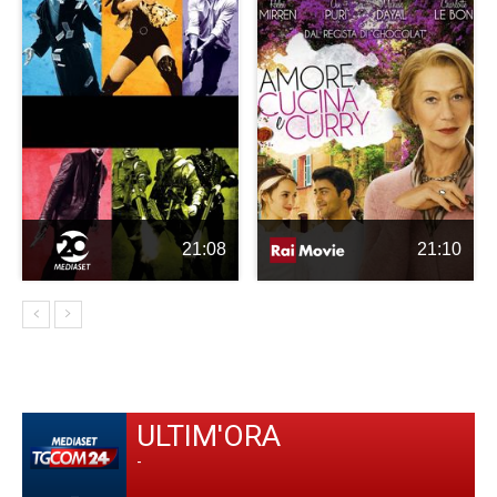
21:08
21:10
ULTIM'ORA
-
-