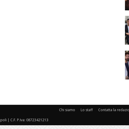
Chi siamo
Lo staff
Contatta la redazi
oli | C.F. P.Iva: 08723421213