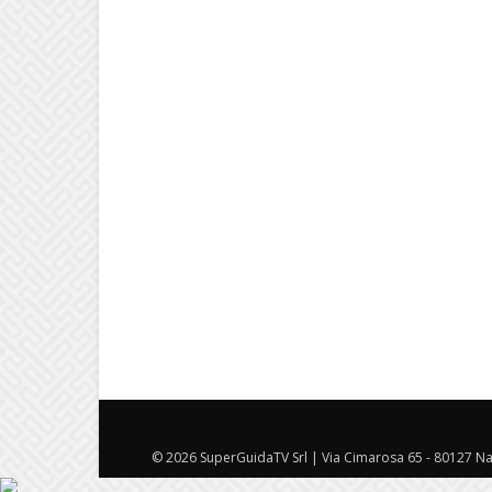
© 2026 SuperGuidaTV Srl | Via Cimarosa 65 - 80127 Nap