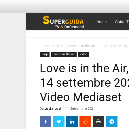
Super
Home
Guida T
Guida
Home
Soap
Love is in the air
Love is in the Air
Soap
Love is in the air
Video
TV
Love is in the Air
14 settembre 202
Video Mediaset
Da
Lucia Lusi
-
14 Settembre 2021