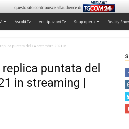
V
Ascolti Tv
Anticipazioni Tv
Soap opera
Reality Sho
, replica puntata del 14 settembre 2021 in...
S
, replica puntata del
1 in streaming |