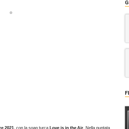
G
F
re 2021
, con la soap turca
Love is in the Air
. Nella puntata