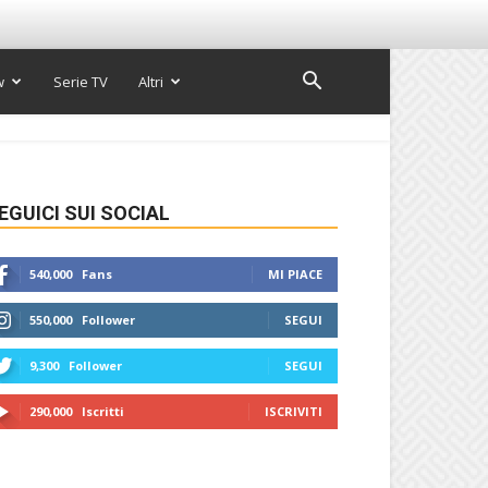
w
Serie TV
Altri
EGUICI SUI SOCIAL
540,000
Fans
MI PIACE
550,000
Follower
SEGUI
9,300
Follower
SEGUI
290,000
Iscritti
ISCRIVITI