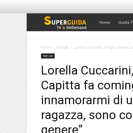
Super
Home
Guida T
Guida
Home
Notizie
Lorella Cuccarini, la figlia Chiara 
Notizie
TV
Lorella Cuccarini,
Capitta fa coming
innamorarmi di u
ragazza, sono con
genere”