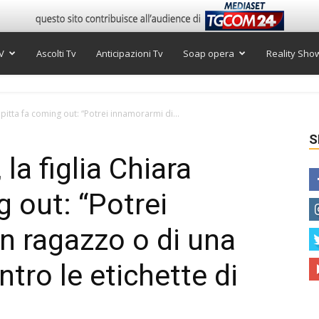
V
Ascolti Tv
Anticipazioni Tv
Soap opera
Reality Sho
Capitta fa coming out: “Potrei innamorarmi di...
S
 la figlia Chiara
 out: “Potrei
n ragazzo o di una
tro le etichette di