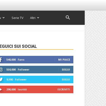
w
Serie TV
Altri
EGUICI SUI SOCIAL
540,000
Fans
MI PIACE
550,000
Follower
SEGUI
9,300
Follower
SEGUI
290,000
Iscritti
ISCRIVITI