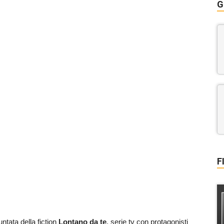
G
F
ntata della fiction
Lontano da te
, serie tv con protagonisti