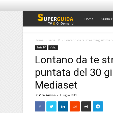
Super
Home
Guida T
Guida
Home
Serie TV
Lontano da te streaming, ultima p
Serie TV
Video
TV
Lontano da te st
puntata del 30 g
Mediaset
Da
Vito Savino
-
1 Luglio 2019