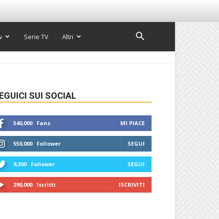
w
Serie TV
Altri
EGUICI SUI SOCIAL
540,000
Fans
MI PIACE
550,000
Follower
SEGUI
9,300
Follower
SEGUI
290,000
Iscritti
ISCRIVITI