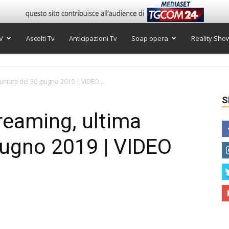
V
Ascolti Tv
Anticipazioni Tv
Soap opera
Reality Sho
untata del 30 giugno 2019 | VIDEO...
S
reaming, ultima
iugno 2019 | VIDEO