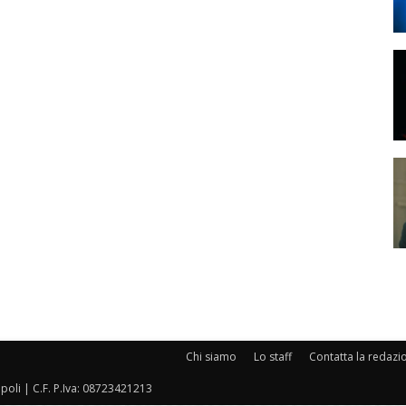
Chi siamo
Lo staff
Contatta la redazi
oli | C.F. P.Iva: 08723421213