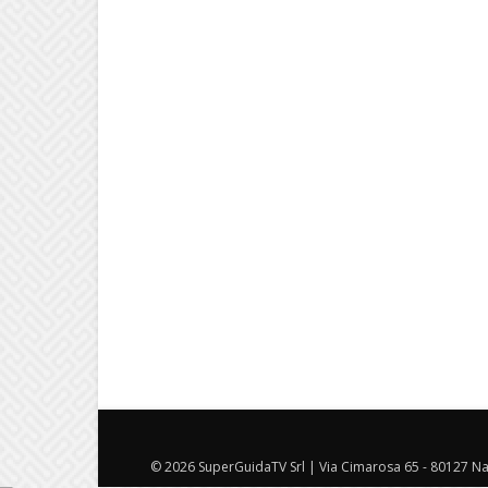
© 2026 SuperGuidaTV Srl | Via Cimarosa 65 - 80127 Nap