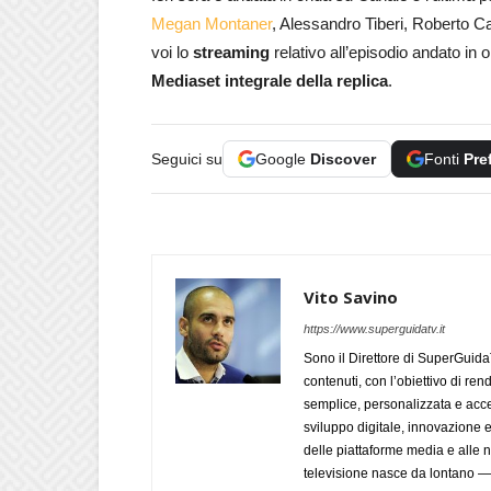
Megan Montaner
, Alessandro Tiberi, Roberto Ca
voi lo
streaming
relativo all’episodio andato in
Mediaset integrale della replica
.
Seguici su
Google
Discover
Fonti
Pre
Vito Savino
https://www.superguidatv.it
Sono il Direttore di SuperGuid
contenuti, con l’obiettivo di ren
semplice, personalizzata e acces
sviluppo digitale, innovazione e
delle piattaforme media e alle
televisione nasce da lontano 