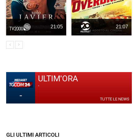
21:05
21:07
ULTIM'ORA
-
-
TUTTE LE NEWS
GLI ULTIMI ARTICOLI