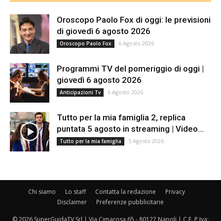
Oroscopo Paolo Fox di oggi: le previsioni
di giovedì 6 agosto 2026
6 Agosto 2026
Oroscopo Paolo Fox
Programmi TV del pomeriggio di oggi |
giovedì 6 agosto 2026
6 Agosto 2026
Anticipazioni Tv
Tutto per la mia famiglia 2, replica
puntata 5 agosto in streaming | Video...
5 Agosto 2026
Tutto per la mia famiglia
Chi siamo
Lo staff
Contatta la redazione
Privacy
Disclaimer
Preferenze pubblicitarie
© 2026 SuperGuidaTV Srl | Via Cimarosa 65 - 80127 Napoli | C.F. P.Iva: