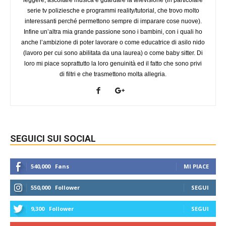
serie tv poliziesche e programmi reality/tutorial, che trovo molto
interessanti perché permettono sempre di imparare cose nuove).
Infine un’altra mia grande passione sono i bambini, con i quali ho
anche l’ambizione di poter lavorare o come educatrice di asilo nido
(lavoro per cui sono abilitata da una laurea) o come baby sitter. Di
loro mi piace soprattutto la loro genuinità ed il fatto che sono privi
di filtri e che trasmettono molta allegria.
SEGUICI SUI SOCIAL
540,000
Fans
MI PIACE
550,000
Follower
SEGUI
9,300
Follower
SEGUI